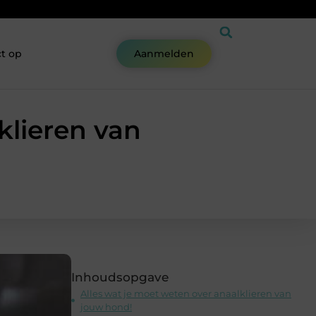
t op
Aanmelden
klieren van
Inhoudsopgave
Alles wat je moet weten over anaalklieren van
jouw hond!