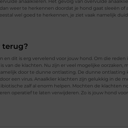
ervulde anaalklieren. Het gevolg van overvulde anaalklie
dan weer te herkennen doordat je hond gaat sleeën of aa
eestal wel goed te herkennen, je ziet vaak namelijk duid
r terug?
 en dit is erg vervelend voor jouw hond. Om die reden i
is van de klachten. Nu zijn er veel mogelijke oorzaken, 
elijk door te dunne ontlasting. De dunne ontlasting 
oor een virus. Anaalklier klachten zijn gelukkig in de 
tibiotische zalf al enorm helpen. Mochten de klachten n
en operatief te laten verwijderen. Zo is jouw hond voor 