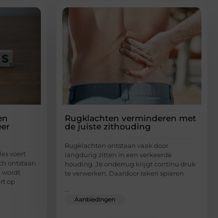
en
Rugklachten verminderen met
er
de juiste zithouding
Rugklachten ontstaan vaak door
les voert
langdurig zitten in een verkeerde
ch ontstaan
houding. Je onderrug krijgt continu druk
d wordt
te verwerken. Daardoor raken spieren
rt op
...
Aanbiedingen