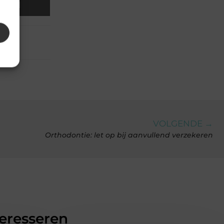
Email
VOLGENDE →
Orthodontie: let op bij aanvullend verzekeren
teresseren