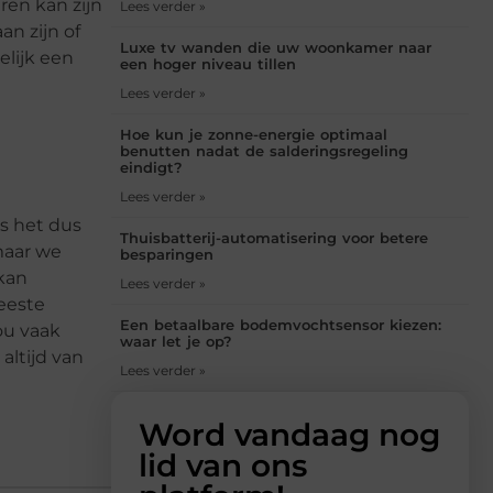
ren kan zijn
Lees verder »
n zijn of
Luxe tv wanden die uw woonkamer naar
elijk een
een hoger niveau tillen
Lees verder »
Hoe kun je zonne-energie optimaal
benutten nadat de salderingsregeling
eindigt?
Lees verder »
s het dus
Thuisbatterij-automatisering voor betere
maar we
besparingen
kan
Lees verder »
meeste
Een betaalbare bodemvochtsensor kiezen:
ou vaak
waar let je op?
altijd van
Lees verder »
Word vandaag nog
lid van ons