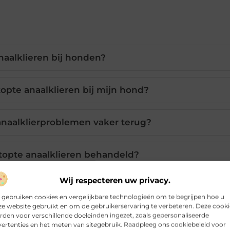
naalklieren bij honden?
opte anaalklieren bij mijn hond?
naalklierproblemen vaker terug?
opte anaalklieren behandeld?
Wij respecteren uw privacy.
 dierenarts voor anaalklierklachten?
 gebruiken cookies en vergelijkbare technologieën om te begrijpen hoe u
e website gebruikt en om de gebruikerservaring te verbeteren. Deze cooki
den voor verschillende doeleinden ingezet, zoals gepersonaliseerde
ertenties en het meten van sitegebruik. Raadpleeg ons cookiebeleid voor