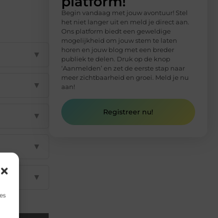
platform!
Begin vandaag met jouw avontuur! Stel
het niet langer uit en meld je direct aan.
Ons platform biedt een geweldige
mogelijkheid om jouw stem te laten
horen en jouw blog met een breder
▼
publiek te delen. Druk op de knop
‘Aanmelden’ en zet de eerste stap naar
meer zichtbaarheid en groei. Meld je nu
▼
aan!
Registreer nu!
▼
▼
▼
es