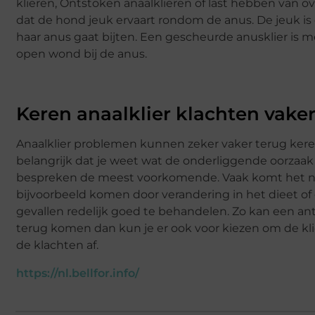
klieren, Ontstoken anaalklieren of last hebben van ov
dat de hond jeuk ervaart rondom de anus. De jeuk is 
haar anus gaat bijten. Een gescheurde anusklier is m
open wond bij de anus.
Keren anaalklier klachten vake
Anaalklier problemen kunnen zeker vaker terug keren
belangrijk dat je weet wat de onderliggende oorzaak 
bespreken de meest voorkomende. Vaak komt het nam
bijvoorbeeld komen door verandering in het dieet of d
gevallen redelijk goed te behandelen. Zo kan een an
terug komen dan kun je er ook voor kiezen om de klier
de klachten af.
https://nl.bellfor.info/