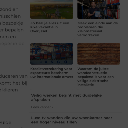
gezond en
 misschien
n bezoekje
Zo haal je alles uit een
Maak een einde aan de
luxe vakantie in
problemen die
er bepalen
Overijssel
kleinmateriaal
veroorzaken
nnen en
ieper in op
Kredietverzekering voor
Waarom de juiste
exporteurs: bescherm
wandconstructie
oduceren van
uw internationale omzet
bepalend is voor een
veilige elektrische
komt het bij
installatie
 klieren
Veilig werken begint met duidelijke
afspraken
Lees verder »
Luxe tv wanden die uw woonkamer naar
vulde
een hoger niveau tillen