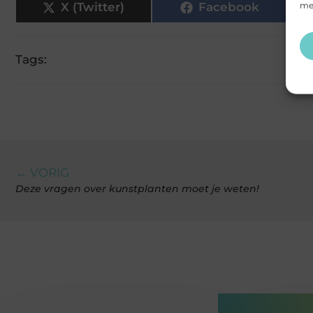
mee
X (Twitter)
Facebook
Tags:
← VORIG
Deze vragen over kunstplanten moet je weten!
Gerelatee