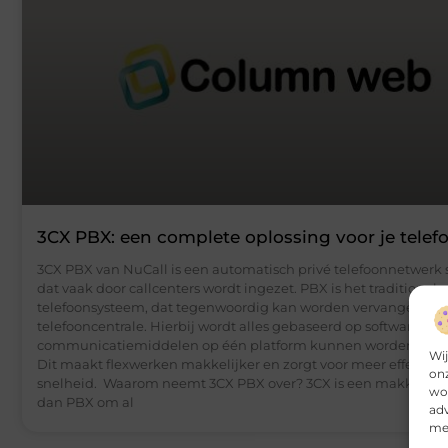
3CX PBX: een complete oplossing voor je telef
3CX PBX van NuCall is een automatisch privé telefoonnetwerk
dat vaak door callcenters wordt ingezet. PBX is het traditionele
telefoonsysteem, dat tegenwoordig kan worden vervangen doo
telefooncentrale. Hierbij wordt alles gebaseerd op software waa
communicatiemiddelen op één platform kunnen worden geïn
Wij
Dit maakt flexwerken makkelijker en zorgt voor meer effectivit
onz
snelheid. Waarom neemt 3CX PBX over? 3CX is een makkelijk
wor
dan PBX om al
adv
mee