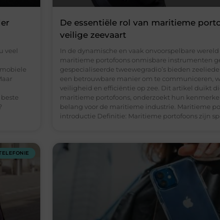
der
De essentiële rol van maritieme port
veilige zeevaart
u veel
In de dynamische en vaak onvoorspelbare wereld v
maritieme portofoons onmisbare instrumenten 
r mobiele
gespecialiseerde tweewegradio’s bieden zeelied
Maar
een betrouwbare manier om te communiceren, wat
veiligheid en efficiëntie op zee. Dit artikel duikt 
 beste
maritieme portofoons, onderzoekt hun kenmerken
?
belang voor de maritieme industrie. Maritieme po
introductie Definitie: Maritieme portofoons zijn 
TELEFONIE