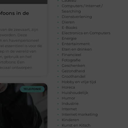
Cadeau
Computers / Internet /
Searching
ofoons in de
Dienstverlening
Dieren
E-Books
an de zeevaart, zijn
Electronica en Computers
geworden. Deze
Energie
en en havenpersoneel
Entertainment
 essentieel is voor de
Eten en drinken
diep in de wereld van
Financieel
, gebruik en het
Fotografie
rtofoons: Een
Geschenken
speciaal ontworpen
Gezondheid
Groothandel
Hobby en vrije tijd
Horeca
TELEFONIE
Huishoudelijk
Humor
Industrie
Internet
Internet marketing
Kinderen
Kunst en Kitsch