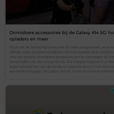
Onmisbare accessoires bij de Galaxy A14 5G: ho
opladers en meer
Als je net de Samsung Galaxy A14 5G hebt aangeschaft, wil je na
ook de juiste accessoires hebben om het meeste uit je telefoon 
Hier zijn enkele onmisbare accessoires om te overwegen bij he
aanschaffen van de Galaxy A14 5G. A14 hoesjes: bescherm je tel
tegen schade Een van de eerste accessoires die je moet overwe
een telefoonhoesje. De Galaxy A14 5G is een duurzame telefoo