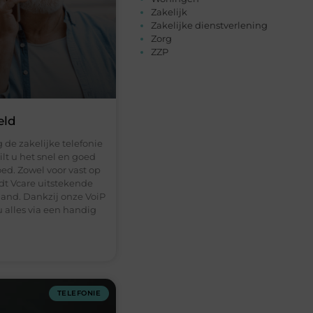
Zakelijk
Zakelijke dienstverlening
Zorg
ZZP
eld
 de zakelijke telefonie
t u het snel en goed
ed. Zowel voor vast op
edt Vcare uitstekende
land. Dankzij onze VoiP
 alles via een handig
TELEFONIE