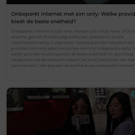
Onbeperkt internet met sim only: Welke provi
biedt de beste snelheid?
Onbeperkt internet is voor veel mensen een must-have. Of je n
streamt, gamet of onderweg werkt, een stabiele en snelle
internetverbinding is essentieel. Gelukkig bieden steeds mee
providers sim only abonnementen aan met onbeperkte data. 
welke provider heeft eigenlijk de beste snelheid? In deze blog
vergelijken we de opties en helpen we je bij het kiezen van het
abonnement. Wat bepaalt de snelheid van onbeperkt internet