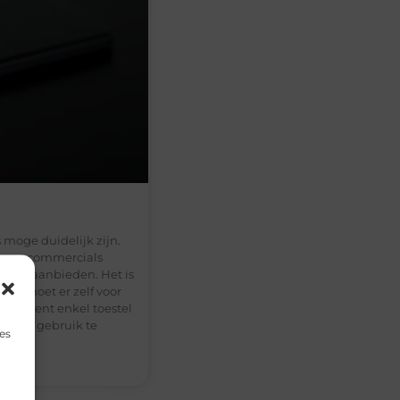
 moge duidelijk zijn.
ternet commercials
ment aanbieden. Het is
ite moet er zelf voor
onnement enkel toestel
ement gebruik te
es