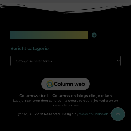
Main Links
Linkbuilding platform: jouw geheime wapen voor betere online zichtbaarheid
Extra geld verdienen: slim bijverdienen in de digitale tijd
Bericht categorie
Columnweb.nl – Columns en blogs die je raken
Laat je inspireren door scherpe inzichten, persoonlijke verhalen en
boeiende opinies.
@2025 All Right Reserved. Design by
www.columnweb.nl.