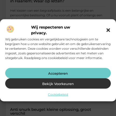
in Haarlem: Waar op letten?
Het kiezen van een begraafplaats is een belangrijke en
persoonlijke beslissing. Of u nu vooruit plant of onlangs een
dierbare
Wij respecteren uw
...
privacy.
Winkelen
Wij gebruiken cookies en vergelijkbare technologieën om te
begrijpen hoe u onze website gebruikt en om de gebruikerservaring
te verbeteren. Deze cookies worden voor verschillende doeleinden
ingezet, zoals gepersonaliseerde advertenties en het meten van
sitegebruik. Raadpleeg ons cookiebeleid voor meer informatie.
Accepteren
Bekijk Voorkeuren
Cookiebeleid
Anti snurk beugel: kleine oplossing, groot
verschil