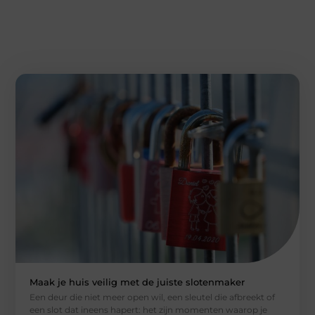
Maak je huis veilig met de juiste slotenmaker
Een deur die niet meer open wil, een sleutel die afbreekt of
een slot dat ineens hapert: het zijn momenten waarop je