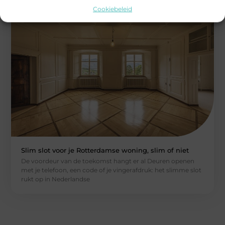
Cookiebeleid
Slim slot voor je Rotterdamse woning, slim of niet
De voordeur van de toekomst hangt er al Deuren openen
met je telefoon, een code of je vingerafdruk: het slimme slot
rukt op in Nederlandse