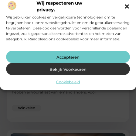
Wij respecteren uw
privacy.
Wij gebruiken cookies en vergelijkbare technologieën om te
begrijpen hoe u onze website gebruikt en om de gebruikerservaring
te verbeteren. Deze cookies worden voor verschillende doeleinden
ingezet, zoals gepersonaliseerde advertenties en het meten van
sitegebruik. Raadpleeg ons cookiebeleid voor meer informatie.
Accepteren
Bekijk Voorkeuren
Anti snurk beugel: kleine oplossing, groot
verschil
Cookiebeleid
Snurken. We hebben er allemaal wel eens last van – of we
hebben er vooral last van iemand anders. Voor
...
Winkelen