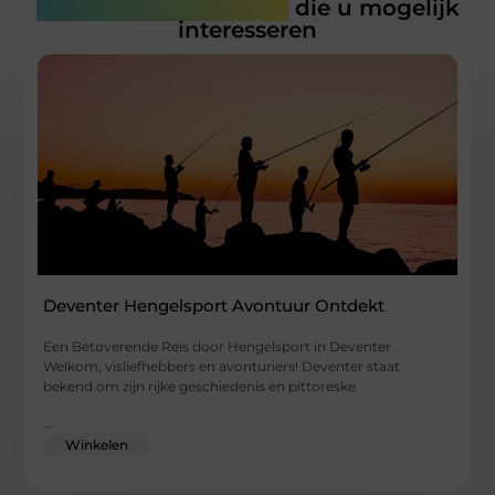
Gerelateerde artikelen
die u mogelijk
interesseren
Deventer Hengelsport Avontuur Ontdekt
Een Betoverende Reis door Hengelsport in Deventer
Welkom, visliefhebbers en avonturiers! Deventer staat
bekend om zijn rijke geschiedenis en pittoreske
...
Winkelen