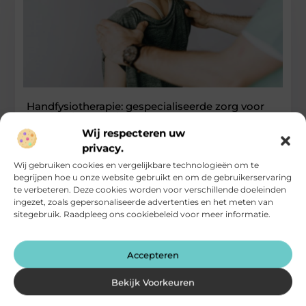
Handfysiotherapie: gespecialiseerde zorg voor
hand, pols en onderarm
Wij respecteren uw
Handfysiotherapie richt zich op het behandelen van klachten
privacy.
en beperkingen aan de hand, pols en onderarm. Deze
Wij gebruiken cookies en vergelijkbare technologieën om te
klachten ontstaan vaak
begrijpen hoe u onze website gebruikt en om de gebruikerservaring
...
te verbeteren. Deze cookies worden voor verschillende doeleinden
Gezondheid
ingezet, zoals gepersonaliseerde advertenties en het meten van
sitegebruik. Raadpleeg ons cookiebeleid voor meer informatie.
Accepteren
Bekijk Voorkeuren