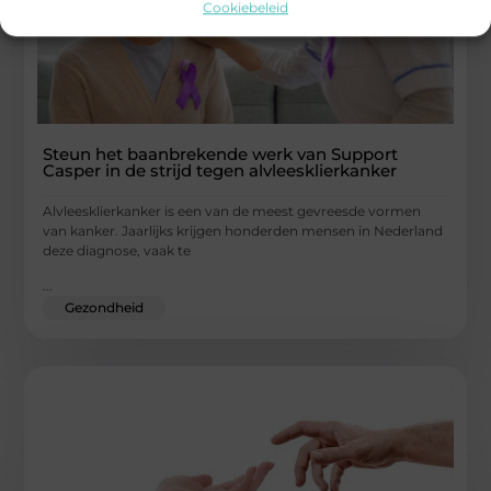
Cookiebeleid
Steun het baanbrekende werk van Support
Casper in de strijd tegen alvleesklierkanker
Alvleesklierkanker is een van de meest gevreesde vormen
van kanker. Jaarlijks krijgen honderden mensen in Nederland
deze diagnose, vaak te
...
Gezondheid