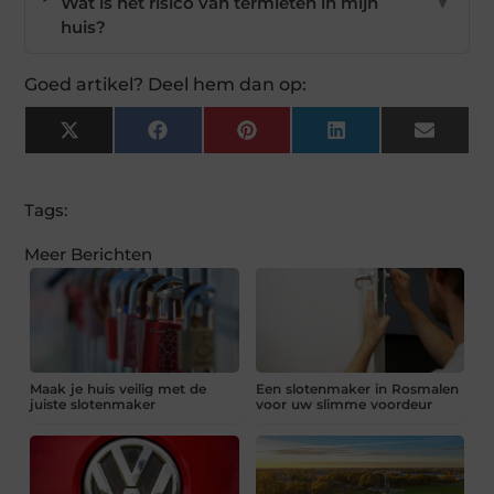
Wat is het risico van termieten in mijn
▼
huis?
Goed artikel? Deel hem dan op:
X
Facebook
Pinterest
LinkedIn
Email
(Twitter)
Tags:
Meer Berichten
Maak je huis veilig met de
Een slotenmaker in Rosmalen
juiste slotenmaker
voor uw slimme voordeur