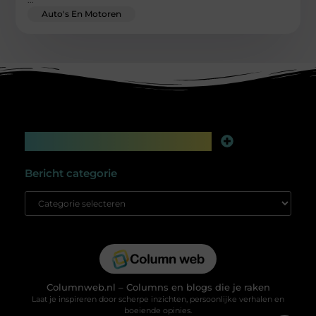
Auto's En Motoren
Main Links
Linkbuilding platform: jouw geheime wapen voor betere online zichtbaarheid
Extra geld verdienen: slim bijverdienen in de digitale tijd
Bericht categorie
Columnweb.nl – Columns en blogs die je raken
Laat je inspireren door scherpe inzichten, persoonlijke verhalen en
boeiende opinies.