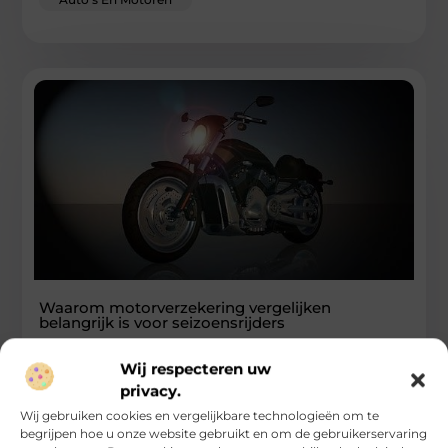
Waarom motorverzekering vergelijken
belangrijk is voor seizoensrijders
Niet iedere motorrijder rijdt het hele jaar door. Voor veel
Wij respecteren uw
mensen is motorrijden een seizoenshobby: zodra de eerste
privacy.
zonnestralen
Wij gebruiken cookies en vergelijkbare technologieën om te
...
begrijpen hoe u onze website gebruikt en om de gebruikerservaring
Auto's En Motoren