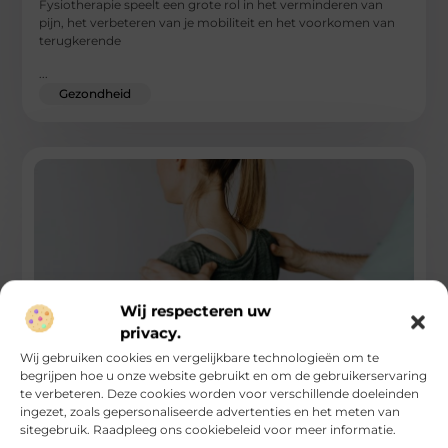
Fysiotherapie speelt een grote rol in het verminderen van
pijn, het verbeteren van je mobiliteit en het voorkomen van
terugkerende
...
Gezondheid
Wij respecteren uw
privacy.
Wij gebruiken cookies en vergelijkbare technologieën om te
begrijpen hoe u onze website gebruikt en om de gebruikerservaring
Handfysiotherapie: gespecialiseerde zorg voor
te verbeteren. Deze cookies worden voor verschillende doeleinden
hand, pols en onderarm
ingezet, zoals gepersonaliseerde advertenties en het meten van
sitegebruik. Raadpleeg ons cookiebeleid voor meer informatie.
Handfysiotherapie richt zich op het behandelen van klachten