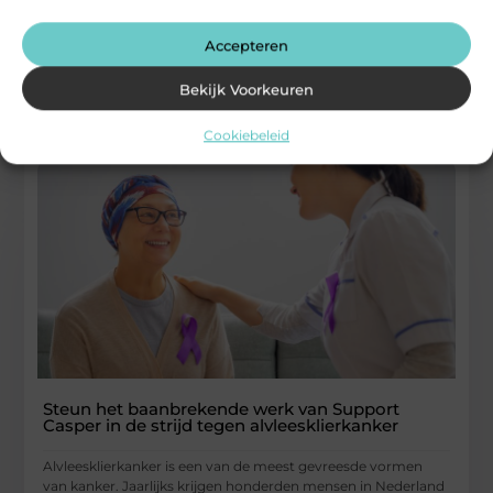
en beperkingen aan de hand, pols en onderarm. Deze
klachten ontstaan vaak
Accepteren
...
Gezondheid
Bekijk Voorkeuren
Cookiebeleid
Steun het baanbrekende werk van Support
Casper in de strijd tegen alvleesklierkanker
Alvleesklierkanker is een van de meest gevreesde vormen
van kanker. Jaarlijks krijgen honderden mensen in Nederland