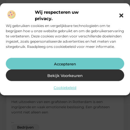
Wij respecteren uw
privacy.
Wij gebruiken cookies en vergelijkbare technologieën om te
begrijpen hoe u onze website gebruikt en om de gebruikerservaring
te verbeteren. Deze cookies worden voor verschillende doeleinden
ingezet, zoals gepersonaliseerde advertenties en het meten van
sitegebruik. Raadpleeg ons cookiebeleid voor meer informatie.
Accepteren
Bekijk Voorkeuren
Waar moet je op letten bij het kiezen van een
Cookiebeleid
grafsteen in Rotterdam?
Het uitzoeken van een grafsteen in Rotterdam is een
ingrijpende en vaak emotionele beslissing. Een grafsteen
vormt niet alleen een
...
Bedrijven