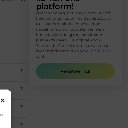
platform!
Begin vandaag met jouw avontuur! Stel
het niet langer uit en meld je direct aan.
Ons platform biedt een geweldige
mogelijkheid om jouw stem te laten
horen en jouw blog met een breder
publiek te delen. Druk op de knop
‘Aanmelden’ en zet de eerste stap naar
meer zichtbaarheid en groei. Meld je nu
aan!
▼
Registreer nu!
▼
▼
es
▼