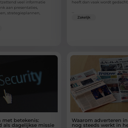
ntzettend veel informatie
heeft dan vaak wordt gedacht
nk aan presentaties,
...
en, strategieplannen,
Zakelijk
 met betekenis:
Waarom adverteren in
d als dagelijkse missie
nog steeds werkt in h