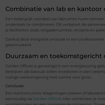
Combinatie van lab en kantoor
Een belangrijk voordeel van labruimte huren binnen
onderzoek te combineren. Dit verbetert de samenwer
je faciliteiten zoals vergaderruimtes, receptie en pa
Dankzij deze integratie ontstaat er een professione
gestimuleerd.
Duurzaam en toekomstgericht
Garden Offices is gevestigd in een energiezuinig ge
bedrijven die bewust willen investeren in een veran
rustige werkomgeving met ruimte voor groei.
Conclusie
Een kantoorruimte Wageningen zoeken of laboratorium 
eenvoudig via
Garden Offices
. Hier combineer je mo
voorzieningen en een inspirerende omgeving. Zo werk