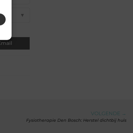
▼
Email
VOLGENDE →
Fysiotherapie Den Bosch: Herstel dichtbij huis