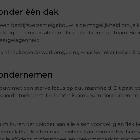
 onder één dak
 een bedrijfsverzamelgebouw is de mogelijkheid om je 
king, communicatie en efficiëntie binnen je team. Bov
rkeergelegenheid.
le en inspirerende werkomgeving waar kennisuitwisselin
 ondernemen
bouw met een sterke focus op duurzaamheid. Dit past per
twoorde toekomst. De locatie is omgeven door groen en
huren dat voldoet aan alle eisen voor veilig en flexibel
derne labfaciliteiten met flexibele kantoorruimtes, hoo
 je efficiënt, professioneel en toekomstgericht midden 