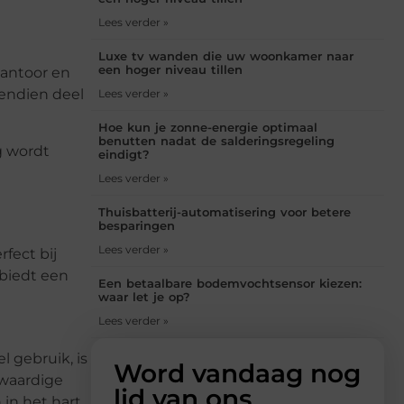
Lees verder »
Luxe tv wanden die uw woonkamer naar
een hoger niveau tillen
kantoor en
endien deel
Lees verder »
Hoe kun je zonne-energie optimaal
benutten nadat de salderingsregeling
g wordt
eindigt?
Lees verder »
Thuisbatterij-automatisering voor betere
besparingen
Lees verder »
fect bij
 biedt een
Een betaalbare bodemvochtsensor kiezen:
waar let je op?
Lees verder »
 gebruik, is
Word vandaag nog
gwaardige
lid van ons
in het hart