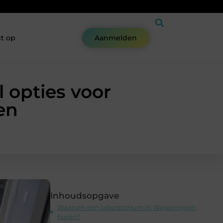
t op
Aanmelden
 opties voor
en
Inhoudsopgave
Waarom een laboratorium in Wageningen
huren?