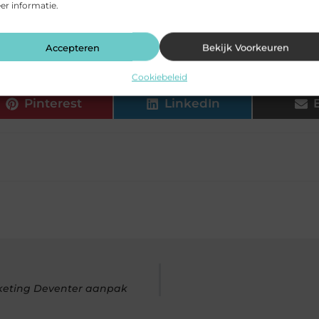
r informatie.
 Wageningen goed bereikbaar?
Accepteren
Bekijk Voorkeuren
Cookiebeleid
Pinterest
LinkedIn
rketing Deventer aanpak