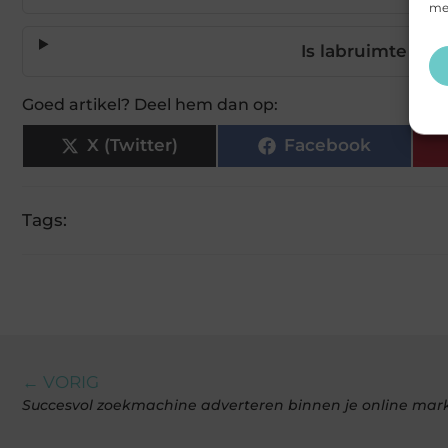
mee
Is labruimte in
Goed artikel? Deel hem dan op:
X (Twitter)
Facebook
Tags:
← VORIG
Succesvol zoekmachine adverteren binnen je online ma