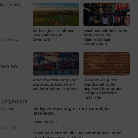
 oplossing
Zo haal je alles uit een
Maak een einde aan de
luxe vakantie in
problemen die
jheid van
Overijssel
kleinmateriaal
veroorzaken
mers en
Kredietverzekering voor
Waarom de juiste
exporteurs: bescherm
wandconstructie
uw internationale omzet
bepalend is voor een
veilige elektrische
installatie
g uitgeruste
temd op
Veilig werken begint met duidelijke
afspraken
Lees verder »
s biedt
Luxe tv wanden die uw woonkamer naar
een hoger niveau tillen