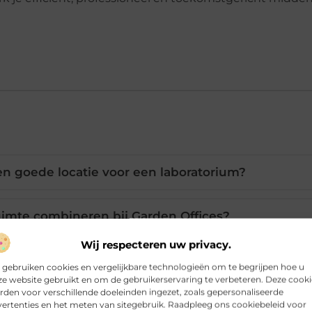
 goede locatie voor een laboratorium?
uimte combineren bij Garden Offices?
Wij respecteren uw privacy.
toria flexibel in te richten?
 gebruiken cookies en vergelijkbare technologieën om te begrijpen hoe u
e website gebruikt en om de gebruikerservaring te verbeteren. Deze cooki
den voor verschillende doeleinden ingezet, zoals gepersonaliseerde
aam is Garden Offices?
ertenties en het meten van sitegebruik. Raadpleeg ons cookiebeleid voor