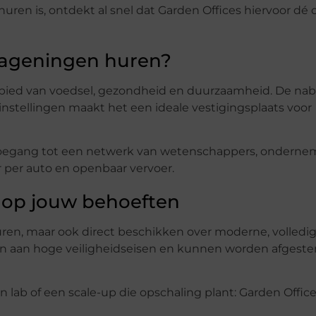
e huren is, ontdekt al snel dat Garden Offices hiervoor dé
Wageningen huren?
bied van voedsel, gezondheid en duurzaamheid. De nabi
nstellingen maakt het een ideale vestigingsplaats voor
e toegang tot een netwerk van wetenschappers, onderne
r per auto en openbaar vervoer.
 op jouw behoeften
 huren, maar ook direct beschikken over moderne, volledi
voldoen aan hoge veiligheidseisen en kunnen worden afges
 lab of een scale-up die opschaling plant: Garden Office