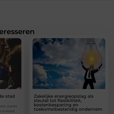
teresseren
e stad
Zakelijke energieopslag als
sleutel tot flexibiliteit,
kostenbesparing en
ert, merkt
toekomstbestendig ondernem
r invloed