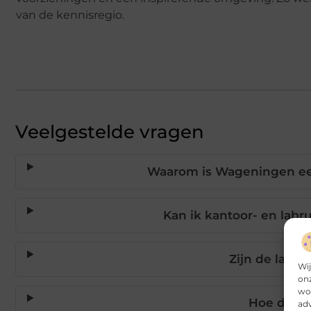
van de kennisregio.
Veelgestelde vragen
Waarom is Wageningen een
Kan ik kantoor- en labr
Zijn de labora
Wij
onz
wor
Hoe duurz
adv