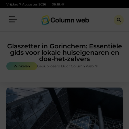
Vrijdag 7 Augustus 2026
06:18:49
Glaszetter in Gorinchem: Essentiële
gids voor lokale huiseigenaren en
doe-het-zelvers
Winkelen
Gepubliceerd Door Column Web.nl