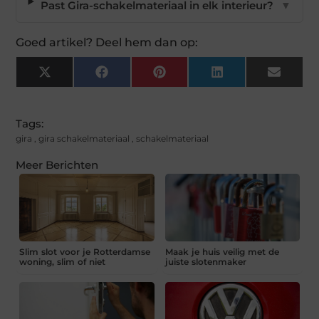
Past Gira-schakelmateriaal in elk interieur?
▼
Goed artikel? Deel hem dan op:
X
Facebook
Pinterest
LinkedIn
Email
(Twitter)
Tags:
gira
,
gira schakelmateriaal
,
schakelmateriaal
Meer Berichten
Slim slot voor je Rotterdamse
Maak je huis veilig met de
woning, slim of niet
juiste slotenmaker