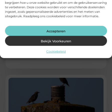
begrijpen hoe u onze website gebruikt en om de gebruikerservaring
te verbeteren. Deze cookies worden voor verschillende doeleinden
ingezet, zoals gepersonaliseerde advertenties en het meten van
sitegebruik. Raadpleeg ons cookiebeleid voor meer informatie.
Zelf klussen aan het dak of toch een expert
bellen? De risico’s en afwegingen
Accepteren
Een dakpan rechtleggen of een scheurtje dichten met kit –
Bekijk Voorkeuren
het lijkt soms eenvoudig. Maar is het wel slim om
Cookiebeleid
...
Verbouwen