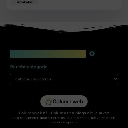
Winkelen
Main Links
Linkbuilding platform: jouw geheime wapen voor betere online zichtbaarheid
Extra geld verdienen: slim bijverdienen in de digitale tijd
Bericht categorie
Columnweb.nl – Columns en blogs die je raken
Laat je inspireren door scherpe inzichten, persoonlijke verhalen en
boeiende opinies.