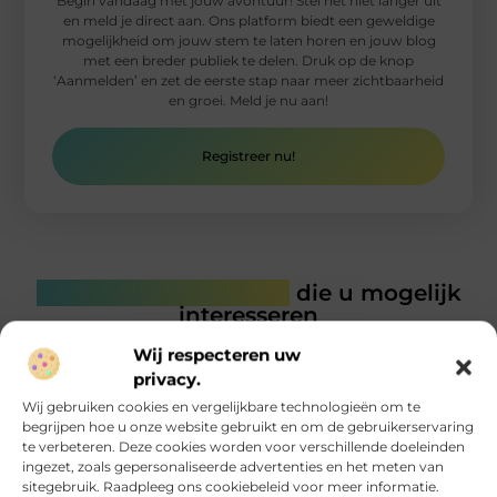
Begin vandaag met jouw avontuur! Stel het niet langer uit
en meld je direct aan. Ons platform biedt een geweldige
mogelijkheid om jouw stem te laten horen en jouw blog
met een breder publiek te delen. Druk op de knop
‘Aanmelden’ en zet de eerste stap naar meer zichtbaarheid
en groei. Meld je nu aan!
Registreer nu!
Gerelateerde artikelen
die u mogelijk
interesseren
Wij respecteren uw
privacy.
Wij gebruiken cookies en vergelijkbare technologieën om te
begrijpen hoe u onze website gebruikt en om de gebruikerservaring
te verbeteren. Deze cookies worden voor verschillende doeleinden
ingezet, zoals gepersonaliseerde advertenties en het meten van
sitegebruik. Raadpleeg ons cookiebeleid voor meer informatie.