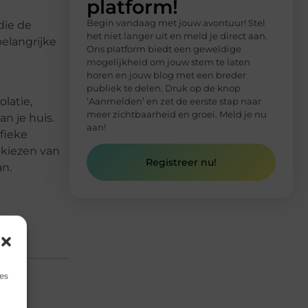
platform!
Begin vandaag met jouw avontuur! Stel
die de
het niet langer uit en meld je direct aan.
belangrijke
Ons platform biedt een geweldige
mogelijkheid om jouw stem te laten
horen en jouw blog met een breder
publiek te delen. Druk op de knop
latie,
‘Aanmelden’ en zet de eerste stap naar
meer zichtbaarheid en groei. Meld je nu
n je huis.
aan!
fieke
 kiezen van
Registreer nu!
an.
es