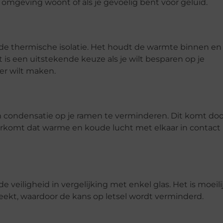
e omgeving woont of als je gevoelig bent voor geluid.
de thermische isolatie. Het houdt de warmte binnen en
t is een uitstekende keuze als je wilt besparen op je
er wilt maken.
condensatie op je ramen te verminderen. Dit komt doo
voorkomt dat warme en koude lucht met elkaar in contac
eiligheid in vergelijking met enkel glas. Het is moeili
reekt, waardoor de kans op letsel wordt verminderd.