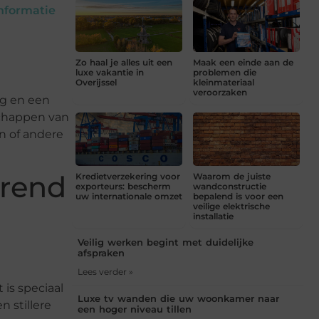
nformatie
Zo haal je alles uit een
Maak een einde aan de
luxe vakantie in
problemen die
Overijssel
kleinmateriaal
veroorzaken
ag en een
schappen van
n of andere
erend
Kredietverzekering voor
Waarom de juiste
exporteurs: bescherm
wandconstructie
uw internationale omzet
bepalend is voor een
veilige elektrische
installatie
Veilig werken begint met duidelijke
afspraken
Lees verder »
 is speciaal
Luxe tv wanden die uw woonkamer naar
 stillere
een hoger niveau tillen