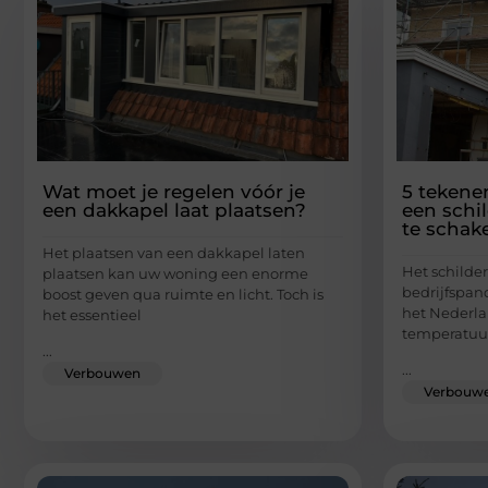
Wat moet je regelen vóór je
5 tekenen
een dakkapel laat plaatsen?
een schil
te schak
Het plaatsen van een dakkapel laten
Het schilde
plaatsen kan uw woning een enorme
bedrijfspand
boost geven qua ruimte en licht. Toch is
het Nederla
het essentieel
temperatu
...
...
Verbouwen
Verbouw