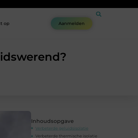
t op
Aanmelden
uidswerend?
Inhoudsopgave
Verbeterde geluidsisolatie
Verbeterde thermische isolatie