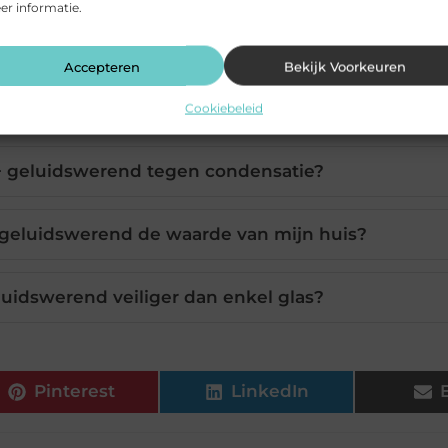
r informatie.
++ glas en dubbel glas HR++ geluidswerend?
Accepteren
Bekijk Voorkeuren
eerd met dubbel glas HR++ geluidswerend?
Cookiebeleid
+ geluidswerend tegen condensatie?
 geluidswerend de waarde van mijn huis?
luidswerend veiliger dan enkel glas?
Pinterest
LinkedIn