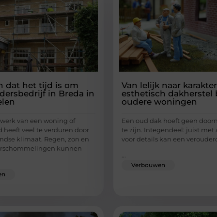
 dat het tijd is om
Van lelijk naar karakter
dersbedrijf in Breda in
esthetisch dakherstel 
elen
oudere woningen
rwerk van een woning of
Een oud dak hoeft geen doorn
 heeft veel te verduren door
te zijn. Integendeel: juist me
ndse klimaat. Regen, zon en
voor details kan een verouder
urschommelingen kunnen
...
Verbouwen
en