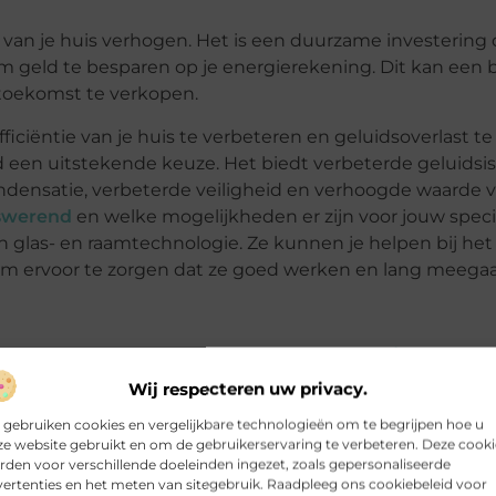
an je huis verhogen. Het is een duurzame investering 
 om geld te besparen op je energierekening. Dit kan een 
e toekomst te verkopen.
iciëntie van je huis te verbeteren en geluidsoverlast te
een uitstekende keuze. Het biedt verbeterde geluidsiso
ndensatie, verbeterde veiligheid en verhoogde waarde va
swerend
en welke mogelijkheden er zijn voor jouw speci
n glas- en raamtechnologie. Ze kunnen je helpen bij het
n om ervoor te zorgen dat ze goed werken en lang meega
s-HR++-geluidswerend?-Kijkt-niet-verder/
Wij respecteren uw privacy.
 gebruiken cookies en vergelijkbare technologieën om te begrijpen hoe u
e website gebruikt en om de gebruikerservaring te verbeteren. Deze cooki
den voor verschillende doeleinden ingezet, zoals gepersonaliseerde
ertenties en het meten van sitegebruik. Raadpleeg ons cookiebeleid voor