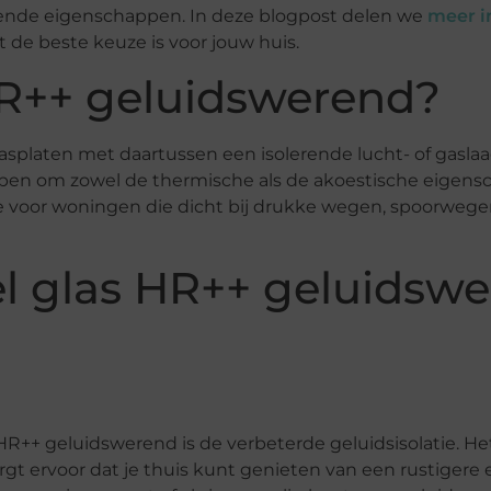
erende eigenschappen. In deze blogpost delen we
meer i
de beste keuze is voor jouw huis.
HR++ geluidswerend?
asplaten met daartussen een isolerende lucht- of gasla
worpen om zowel de thermische als de akoestische eigen
ze voor woningen die dicht bij drukke wegen, spoorwege
l glas HR++ geluidsw
R++ geluidswerend is de verbeterde geluidsisolatie. Het
 ervoor dat je thuis kunt genieten van een rustigere en