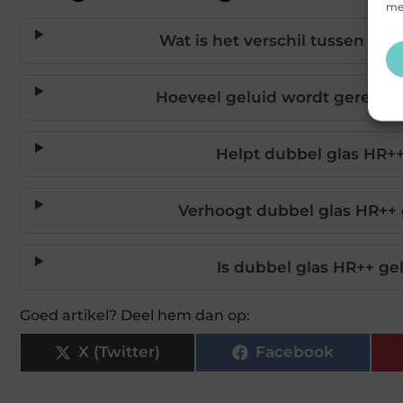
mee
Wat is het verschil tussen HR
Hoeveel geluid wordt gereduc
Helpt dubbel glas HR+
Verhoogt dubbel glas HR++
Is dubbel glas HR++ ge
Goed artikel? Deel hem dan op:
X (Twitter)
Facebook