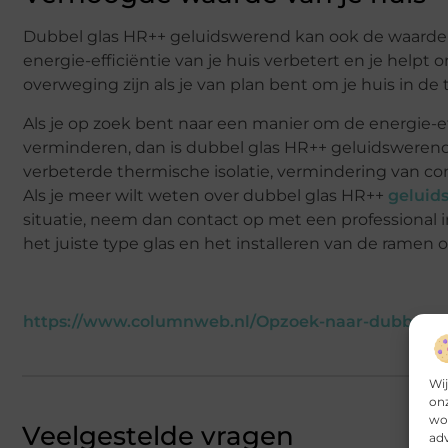
Dubbel glas HR++ geluidswerend kan ook de waarde v
energie-efficiëntie van je huis verbetert en je helpt
overweging zijn als je van plan bent om je huis in d
Als je op zoek bent naar een manier om de energie-eff
verminderen, dan is dubbel glas HR++ geluidswerend 
verbeterde thermische isolatie, vermindering van co
Als je meer wilt weten over dubbel glas HR++
geluid
situatie, neem dan contact op met een professional i
het juiste type glas en het installeren van de rame
https://www.columnweb.nl/Opzoek-naar-dubbel-gla
Wij
onz
wor
Veelgestelde vragen
adv