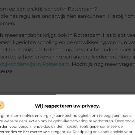
kom op een praktijkschool in Rotterdam?
n die het reguliere onderwijs niet aankunnen. Hierbij richt
blemen.
ds meer aandacht krijgt, ook in Rotterdam. Het biedt vee
 praktijkgerichte scholing en de ontwikkeling van hun v
s het belangrijk om te letten op de verschillende mogeli
 van de school en ervaring van andere leerlingen. Hopel
ktijkonderwijs in Rotterdam
. Mocht je nog meer vrage
keuze.
Wij respecteren uw privacy.
 gebruiken cookies en vergelijkbare technologieën om te begrijpen hoe u
e website gebruikt en om de gebruikerservaring te verbeteren. Deze cooki
den voor verschillende doeleinden ingezet, zoals gepersonaliseerde
 praktijkonderwijs en regulier onderwijs?
ertenties en het meten van sitegebruik. Raadpleeg ons cookiebeleid voor