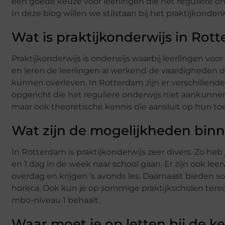
een goede keuze voor leerlingen die het reguliere o
In deze blog willen we stilstaan bij het praktijkond
Wat is praktijkonderwijs in Rot
Praktijkonderwijs is onderwijs waarbij leerlingen voor 
en leren de leerlingen al werkend de vaardigheden 
kunnen overleven. In Rotterdam zijn er verschillende p
opgericht die het reguliere onderwijs niet aankunnen.
maar ook theoretische kennis die aansluit op hun t
Wat zijn de mogelijkheden binn
In Rotterdam is praktijkonderwijs zeer divers. Zo he
en 1 dag in de week naar school gaan. Er zijn ook leer
overdag en krijgen ’s avonds les. Daarnaast bieden s
horeca. Ook kun je op sommige praktijkscholen terech
mbo-niveau 1 behaalt.
Waar moet je op letten bij de k