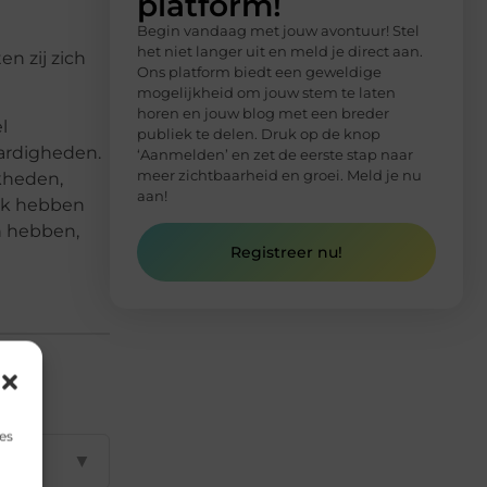
platform!
Begin vandaag met jouw avontuur! Stel
het niet langer uit en meld je direct aan.
en zij zich
Ons platform biedt een geweldige
mogelijkheid om jouw stem te laten
horen en jouw blog met een breder
l
publiek te delen. Druk op de knop
aardigheden.
‘Aanmelden’ en zet de eerste stap naar
meer zichtbaarheid en groei. Meld je nu
jkheden,
aan!
ijk hebben
n hebben,
Registreer nu!
es
▼