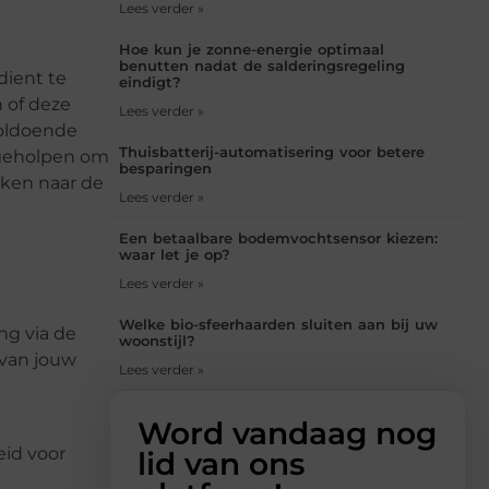
Lees verder »
Hoe kun je zonne-energie optimaal
benutten nadat de salderingsregeling
dient te
eindigt?
n of deze
Lees verder »
voldoende
Thuisbatterij-automatisering voor betere
n geholpen om
besparingen
jken naar de
Lees verder »
Een betaalbare bodemvochtsensor kiezen:
waar let je op?
Lees verder »
Welke bio-sfeerhaarden sluiten aan bij uw
ng via de
woonstijl?
 van jouw
Lees verder »
Word vandaag nog
eid voor
lid van ons