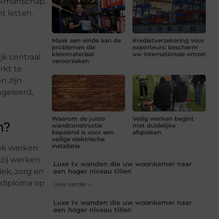
vakmanschap.
t letten.
Maak een einde aan de
Kredietverzekering voor
problemen die
exporteurs: bescherm
kleinmateriaal
uw internationale omzet
jk centraal
veroorzaken
rkt te
n zijn
ngeleerd,
Waarom de juiste
Veilig werken begint
m?
wandconstructie
met duidelijke
bepalend is voor een
afspraken
veilige elektrische
installatie
eek werken
 zij werken
Luxe tv wanden die uw woonkamer naar
iek, zorg en
een hoger niveau tillen
n diploma op
Lees verder »
Luxe tv wanden die uw woonkamer naar
een hoger niveau tillen