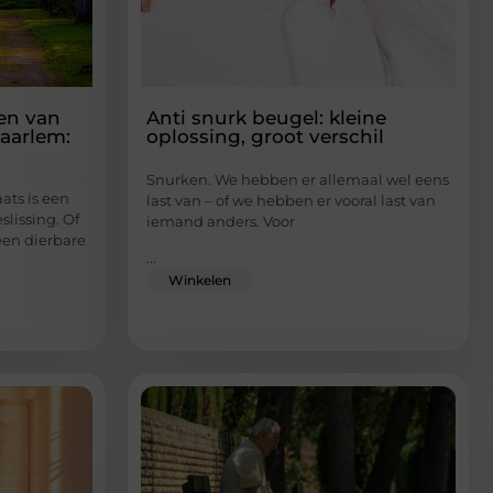
zen van
Anti snurk beugel: kleine
Haarlem:
oplossing, groot verschil
Snurken. We hebben er allemaal wel eens
ats is een
last van – of we hebben er vooral last van
slissing. Of
iemand anders. Voor
een dierbare
...
Winkelen