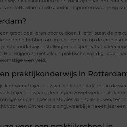
nderwijs niet aankunnen of op zoek zijn naar een echt 
erwijs in Rotterdam en de aandachtspunten waar je op kun
terdam?
een groot deel leren door te doen. Hierbij staat de prakti
die ze nodig hebben om in het leven en op de arbeidsma
raktijkonderwijs instellingen die speciaal voor leerlinge
 Hier krijgen zij niet alleen praktische vaardigheden aa
oekomstige werkveld.
en praktijkonderwijs in Rotterda
b je leer-werk-trajecten waar leerlingen 4 dagen in de w
werk trajecten waarbij leerlingen zowel werken als leren;
ommige scholen speciale studies aan, zoals koken, techn
t voor een Entree-opleiding, waarbij je na een jaar ee
euze voor een praktijkschool in