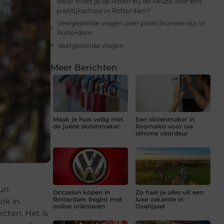
Waar moet je op letten bij de keuze voor een
praktijkschool in Rotterdam?
Veelgestelde vragen over praktijkonderwijs in
Rotterdam
Veelgestelde vragen
Meer Berichten
Maak je huis veilig met
Een slotenmaker in
de juiste slotenmaker
Rosmalen voor uw
slimme voordeur
hun
Occasion kopen in
Zo haal je alles uit een
Rotterdam begint met
luxe vakantie in
ok in
online oriënteren
Overijssel
cten. Het is