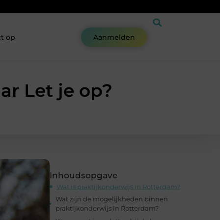
t op
Aanmelden
ar Let je op?
Inhoudsopgave
Wat is praktijkonderwijs in Rotterdam?
Wat zijn de mogelijkheden binnen
praktijkonderwijs in Rotterdam?