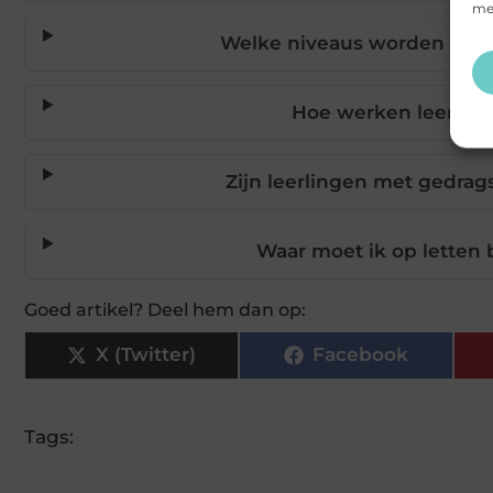
mee
Welke niveaus worden aang
Hoe werken leer-werk
Zijn leerlingen met gedra
Waar moet ik op letten b
Goed artikel? Deel hem dan op:
X (Twitter)
Facebook
Tags: