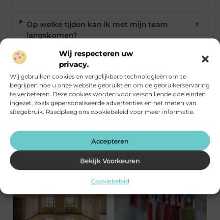
Op welke tijden kan ik met mijn team
▼
langskomen?
Wij respecteren uw
privacy.
Wat betaal ik voor een bedrijfsuitje?
▼
Wij gebruiken cookies en vergelijkbare technologieën om te
begrijpen hoe u onze website gebruikt en om de gebruikerservaring
Goed artikel? Deel hem dan op:
te verbeteren. Deze cookies worden voor verschillende doeleinden
ingezet, zoals gepersonaliseerde advertenties en het meten van
sitegebruik. Raadpleeg ons cookiebeleid voor meer informatie.
X
Facebook
Pinterest
LinkedIn
Email
(Twitter)
Accepteren
Tags:
Actief bedrijfsuitje
,
Groepsactiviteiten Amstelveen
Bekijk Voorkeuren
Meer Berichten
Cookiebeleid