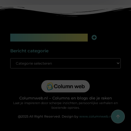
Main Links
Linkbuilding platform: jouw geheime wapen voor betere online zichtbaarheid
Extra geld verdienen: slim bijverdienen in de digitale tijd
Bericht categorie
Columnweb.nl – Columns en blogs die je raken
Laat je inspireren door scherpe inzichten, persoonlijke verhalen en
boeiende opinies.
@2025 All Right Reserved. Design by
www.columnweb.nl.