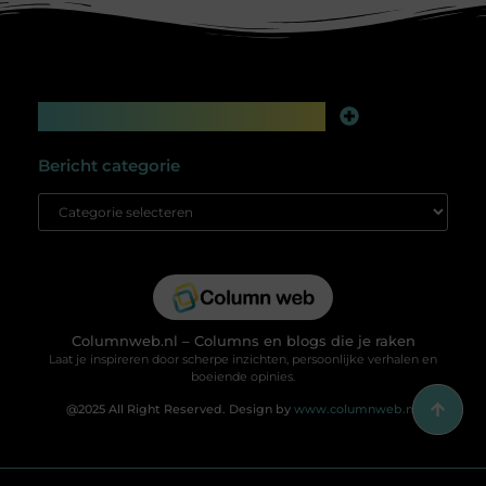
Main Links
Linkbuilding platform: jouw geheime wapen voor betere online zichtbaarheid
Extra geld verdienen: slim bijverdienen in de digitale tijd
Bericht categorie
Columnweb.nl – Columns en blogs die je raken
Laat je inspireren door scherpe inzichten, persoonlijke verhalen en
boeiende opinies.
@2025 All Right Reserved. Design by
www.columnweb.nl.