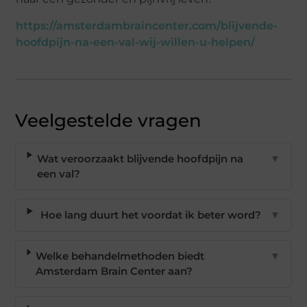
https://amsterdambraincenter.com/blijvende-
hoofdpijn-na-een-val-wij-willen-u-helpen/
Veelgestelde vragen
Wat veroorzaakt blijvende hoofdpijn na
▼
een val?
Hoe lang duurt het voordat ik beter word?
▼
Welke behandelmethoden biedt
▼
Amsterdam Brain Center aan?