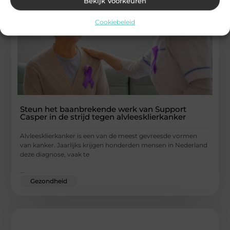
Bekijk Voorkeuren
Cookiebeleid
Steun het baanbrekende werk van Support
Casper in de strijd tegen alvleesklierkanker
Alvleesklierkanker is een van de meest gevreesde vormen
van kanker. Jaarlijks krijgen honderden mensen in Nederland
deze diagnose, vaak te
...
Gezondheid