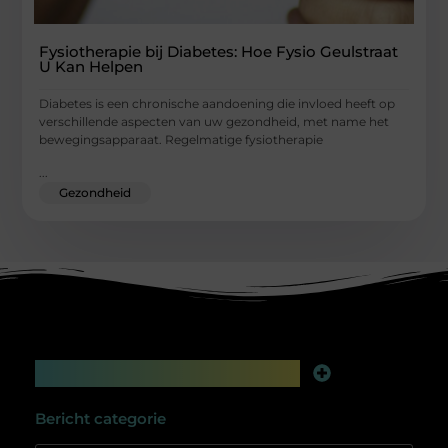
Fysiotherapie bij Diabetes: Hoe Fysio Geulstraat
U Kan Helpen
Diabetes is een chronische aandoening die invloed heeft op
verschillende aspecten van uw gezondheid, met name het
bewegingsapparaat. Regelmatige fysiotherapie
...
Gezondheid
Main Links
Linkbuilding platform: jouw geheime wapen voor betere online zichtbaarheid
Extra geld verdienen: slim bijverdienen in de digitale tijd
Bericht categorie