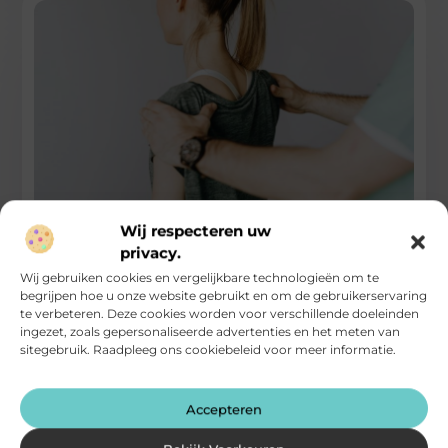
Handfysiotherapie: gespecialiseerde zorg voor
Wij respecteren uw
hand, pols en onderarm
privacy.
Wij gebruiken cookies en vergelijkbare technologieën om te
Handfysiotherapie richt zich op het behandelen van klachten
begrijpen hoe u onze website gebruikt en om de gebruikerservaring
en beperkingen aan de hand, pols en onderarm. Deze
te verbeteren. Deze cookies worden voor verschillende doeleinden
klachten ontstaan vaak
ingezet, zoals gepersonaliseerde advertenties en het meten van
...
sitegebruik. Raadpleeg ons cookiebeleid voor meer informatie.
Gezondheid
Accepteren