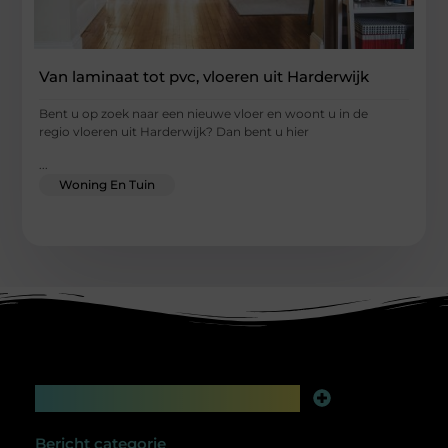
Van laminaat tot pvc, vloeren uit Harderwijk
Bent u op zoek naar een nieuwe vloer en woont u in de
regio vloeren uit Harderwijk? Dan bent u hier
...
Woning En Tuin
Main Links
Linkbuilding platform: jouw geheime wapen voor betere online zichtbaarheid
Extra geld verdienen: slim bijverdienen in de digitale tijd
Bericht categorie