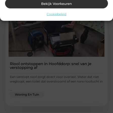
Bekijk Voorkeuren
Cookiebeleid
Riool ontstoppen in Hoofddorp: snel van je
verstopping af
Een verstopt riool zorgt direct voor overlast. Water dat niet
wegloopt, een toilet dat overstroomt of een nare rioollucht in
...
Woning En Tuin