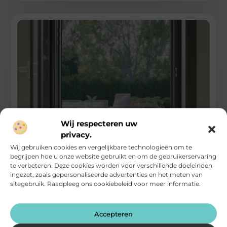
Wij respecteren uw
privacy.
Nieuw klemsysteem maakt inzethor populairder
dan ooit
Wij gebruiken cookies en vergelijkbare technologieën om te
begrijpen hoe u onze website gebruikt en om de gebruikerservaring
De inzethor bestaat al jaren, maar lange tijd had het product
te verbeteren. Deze cookies worden voor verschillende doeleinden
een imago dat er niet bepaald om vroeg. Rammelend
ingezet, zoals gepersonaliseerde advertenties en het meten van
sitegebruik. Raadpleeg ons cookiebeleid voor meer informatie.
...
Woning En Tuin
Accepteren