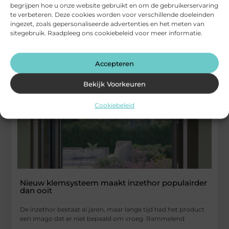
begrijpen hoe u onze website gebruikt en om de gebruikerservaring
...
te verbeteren. Deze cookies worden voor verschillende doeleinden
Woning En Tuin
ingezet, zoals gepersonaliseerde advertenties en het meten van
sitegebruik. Raadpleeg ons cookiebeleid voor meer informatie.
Accepteren
Bekijk Voorkeuren
Cookiebeleid
Nieuw klemsysteem maakt inzethor populairder
dan ooit
De inzethor bestaat al jaren, maar lange tijd had het product
een imago dat er niet bepaald om vroeg. Rammelend