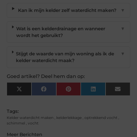
Kan ik mijn kelder zelf waterdicht maken?
▼
Wat is een kelderdrainage en wanneer
▼
wordt het gebruikt?
Stijgt de waarde van mijn woning als ik de
▼
kelder waterdicht maak?
Goed artikel? Deel hem dan op:
X
Facebook
Pinterest
LinkedIn
Email
(Twitter)
Tags:
Kelder waterdicht maken
,
kelderlekkage
,
optrekkend vocht
,
schimmel
,
vocht
Meer Berichten