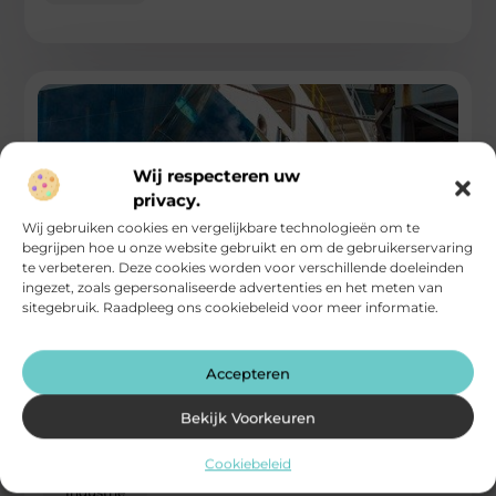
Wij respecteren uw
privacy.
Wij gebruiken cookies en vergelijkbare technologieën om te
begrijpen hoe u onze website gebruikt en om de gebruikerservaring
te verbeteren. Deze cookies worden voor verschillende doeleinden
ingezet, zoals gepersonaliseerde advertenties en het meten van
sitegebruik. Raadpleeg ons cookiebeleid voor meer informatie.
Hijsmiddelenverhuur voor efficiënte en veilige
hijsoperaties
Accepteren
Het huren van hoogwaardige hijsmiddelen is essentieel voor
bedrijven die werken met zware lasten en complexe
Bekijk Voorkeuren
hijsoperaties uitvoeren. TechRent is
Cookiebeleid
...
Industrie