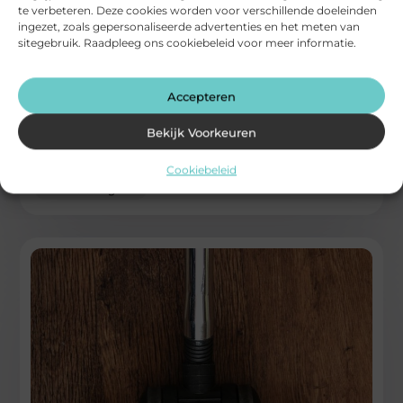
te verbeteren. Deze cookies worden voor verschillende doeleinden
ingezet, zoals gepersonaliseerde advertenties en het meten van
sitegebruik. Raadpleeg ons cookiebeleid voor meer informatie.
Rugklachten verminderen met de juiste
zithouding
Accepteren
Rugklachten ontstaan vaak door langdurig zitten in een
verkeerde houding. Je onderrug krijgt continu druk te
Bekijk Voorkeuren
verwerken. Daardoor raken spieren
Cookiebeleid
...
Aanbiedingen