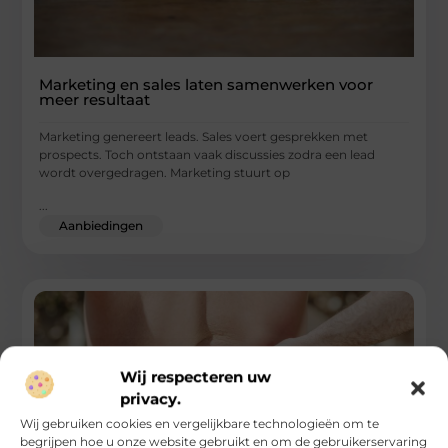
Marketing en sales laten samenwerken voor
meer resultaat
Marketing genereert leads. Sales voert gesprekken met
prospects. Toch ontstaan vaak discussies zodra een lead
wordt overgedragen. Marketing stuurt op
...
Aanbiedingen
Wij respecteren uw
privacy.
Wij gebruiken cookies en vergelijkbare technologieën om te
begrijpen hoe u onze website gebruikt en om de gebruikerservaring