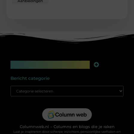
Aanbiedingen
Main Links
Linkbuilding platform: jouw geheime wapen voor betere online zichtbaarheid
Extra geld verdienen: slim bijverdienen in de digitale tijd
Bericht categorie
Columnweb.nl – Columns en blogs die je raken
Laat je inspireren door scherpe inzichten, persoonlijke verhalen en