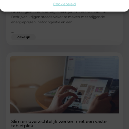
ondernem
Cookiebeleid
De energiemarkt is de afgelopen jaren sterk veranderd.
Bedrijven krijgen steeds vaker te maken met stijgende
energieprijzen, netcongestie en een
...
Zakelijk
Slim en overzichtelijk werken met een vaste
tabletplek