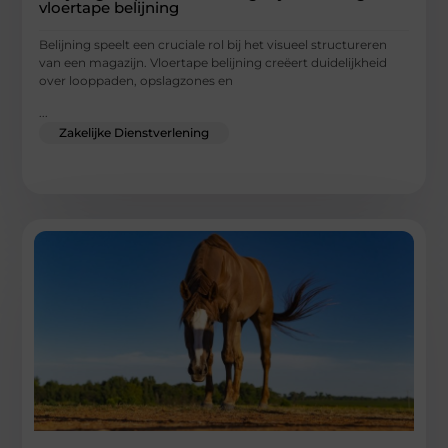
vloertape belijning
Belijning speelt een cruciale rol bij het visueel structureren
van een magazijn. Vloertape belijning creëert duidelijkheid
over looppaden, opslagzones en
...
Zakelijke Dienstverlening