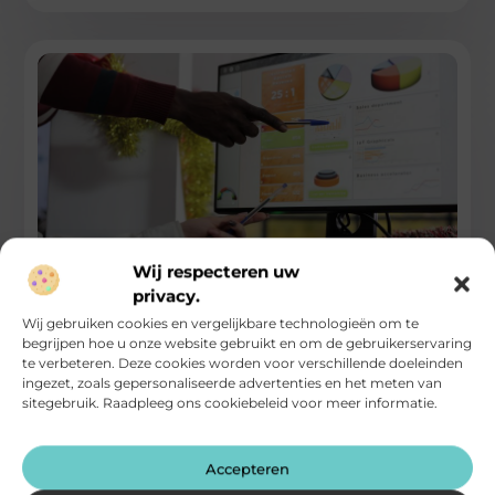
Wij respecteren uw
privacy.
Een professioneel offerte programma bouw als
onderdeel van je software voor bedrijven pakket
Wij gebruiken cookies en vergelijkbare technologieën om te
begrijpen hoe u onze website gebruikt en om de gebruikerservaring
Het maken van een accurate, overzichtelijke en professionele
te verbeteren. Deze cookies worden voor verschillende doeleinden
offerte is een van de belangrijkste stappen in het
ingezet, zoals gepersonaliseerde advertenties en het meten van
verkoopproces binnen de
sitegebruik. Raadpleeg ons cookiebeleid voor meer informatie.
...
Zakelijke Dienstverlening
Accepteren