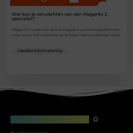
Wat kun je verwachten van een Magento 2
specialist?
Magento 2 is een van de krachtigste e-commerceplatformen,
maar om er het maximale uit te halen, heb je expertise nodig.
...
Zakelijke Dienstverlening
Main Links
Linkbuilding platform: jouw geheime wapen voor betere online zichtbaarheid
Extra geld verdienen: slim bijverdienen in de digitale tijd
Bericht categorie