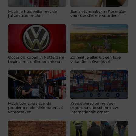
Maak je huis veilig met de
Een slotenmaker in Rosmalen
juiste slotenmaker
voor uw slimme voordeur
Occasion kopen in Rotterdam
Zo haal je alles uit een luxe
begint met online oriënteren
vakantie in Overijssel
Maak een einde aan de
Kredietverzekering voor
problemen die kleinmateriaal
exporteurs: bescherm uw
veroorzaken
internationale omzet