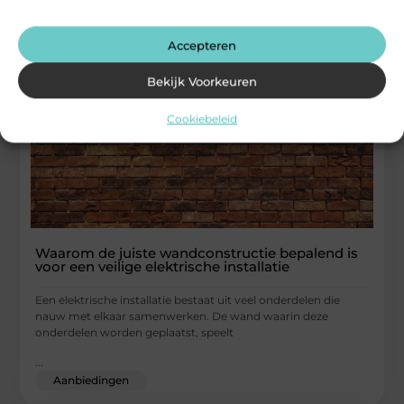
Gerelateerde artikelen
die u mogelijk
interesseren
Accepteren
Bekijk Voorkeuren
Cookiebeleid
Waarom de juiste wandconstructie bepalend is
voor een veilige elektrische installatie
Een elektrische installatie bestaat uit veel onderdelen die
nauw met elkaar samenwerken. De wand waarin deze
onderdelen worden geplaatst, speelt
...
Aanbiedingen