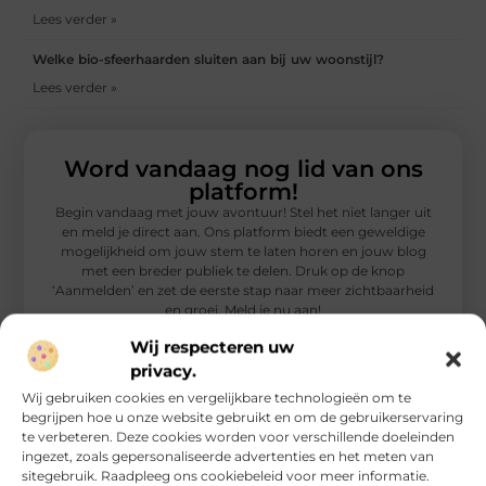
Lees verder »
Welke bio-sfeerhaarden sluiten aan bij uw woonstijl?
Lees verder »
Word vandaag nog lid van ons
platform!
Begin vandaag met jouw avontuur! Stel het niet langer uit
en meld je direct aan. Ons platform biedt een geweldige
mogelijkheid om jouw stem te laten horen en jouw blog
met een breder publiek te delen. Druk op de knop
‘Aanmelden’ en zet de eerste stap naar meer zichtbaarheid
en groei. Meld je nu aan!
Wij respecteren uw
Registreer nu!
privacy.
Wij gebruiken cookies en vergelijkbare technologieën om te
begrijpen hoe u onze website gebruikt en om de gebruikerservaring
te verbeteren. Deze cookies worden voor verschillende doeleinden
ingezet, zoals gepersonaliseerde advertenties en het meten van
sitegebruik. Raadpleeg ons cookiebeleid voor meer informatie.