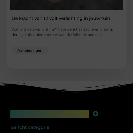
De kracht van 12 volt verlichting in jouw tuin
Wat is 12 volt verlichting? Als je denkt aan tuinverlichting,
denk je misschien meteen aan die felle lampen die je
...
Aanbiedingen
Main Links
Linkbuilding platform: jouw geheime wapen voor betere online zichtbaarheid
Extra geld verdienen: slim bijverdienen in de digitale tijd
Bericht categorie