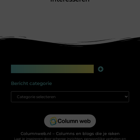
Main Links
Linkbuilding platform: jouw geheime wapen voor betere online zichtbaarheid
Extra geld verdienen: slim bijverdienen in de digitale tijd
Bericht categorie
Columnweb.nl – Columns en blogs die je raken
Laat je inspireren door scherpe inzichten, persoonlijke verhalen en