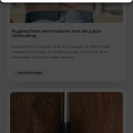
Rugklachten verminderen met de juiste
zithouding
Rugklachten ontstaan vaak door langdurig zitten in een
verkeerde houding. Je onderrug krijgt continu druk te
verwerken. Daardoor raken spieren
...
Aanbiedingen