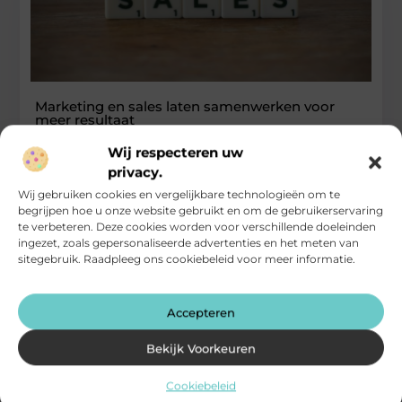
Marketing en sales laten samenwerken voor
meer resultaat
Wij respecteren uw
Marketing genereert leads. Sales voert gesprekken met
prospects. Toch ontstaan vaak discussies zodra een lead
privacy.
wordt overgedragen. Marketing stuurt op
Wij gebruiken cookies en vergelijkbare technologieën om te
begrijpen hoe u onze website gebruikt en om de gebruikerservaring
...
te verbeteren. Deze cookies worden voor verschillende doeleinden
Aanbiedingen
ingezet, zoals gepersonaliseerde advertenties en het meten van
sitegebruik. Raadpleeg ons cookiebeleid voor meer informatie.
Accepteren
Bekijk Voorkeuren
Cookiebeleid