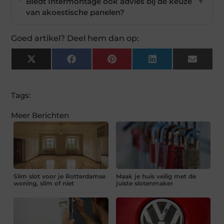
Biedt Intermontage ook advies bij de keuze
▼
van akoestische panelen?
Goed artikel? Deel hem dan op:
X
Facebook
Pinterest
LinkedIn
Email
(Twitter)
Tags:
Meer Berichten
Slim slot voor je Rotterdamse
Maak je huis veilig met de
woning, slim of niet
juiste slotenmaker