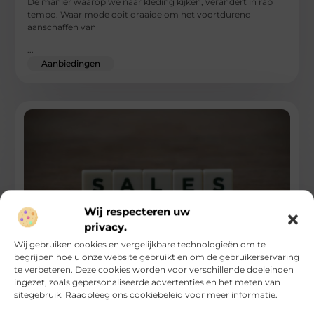
De manier waarop we naar kleding kijken, verandert in rap
tempo. Waar mode ooit draaide om het voortdurend
aanschaffen van
...
Aanbiedingen
Wij respecteren uw
privacy.
Wij gebruiken cookies en vergelijkbare technologieën om te
begrijpen hoe u onze website gebruikt en om de gebruikerservaring
Marketing en sales laten samenwerken voor
te verbeteren. Deze cookies worden voor verschillende doeleinden
meer resultaat
ingezet, zoals gepersonaliseerde advertenties en het meten van
sitegebruik. Raadpleeg ons cookiebeleid voor meer informatie.
Marketing genereert leads. Sales voert gesprekken met