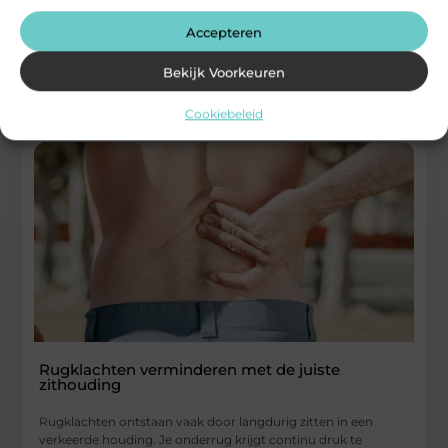
prospects. Toch ontstaan vaak discussies zodra een lead
wordt overgedragen. Marketing stuurt op
Accepteren
...
Bekijk Voorkeuren
Aanbiedingen
Cookiebeleid
Rugklachten verminderen met de juiste
zithouding
Rugklachten ontstaan vaak door langdurig zitten in een
verkeerde houding. Je onderrug krijgt continu druk te