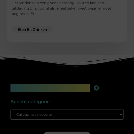
Het vinden van een goede catering Houten kan een
uitdaging zijn, vooral als je niet zeker weet waar je moet
beginnen. Er
...
Eten En Drinken
Main Links
Linkbuilding platform: jouw geheime wapen voor betere online zichtbaarheid
Extra geld verdienen: slim bijverdienen in de digitale tijd
Bericht categorie