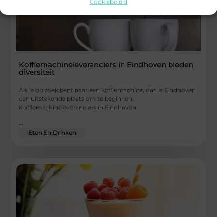
Cookiebeleid
Koffiemachineleveranciers in Eindhoven bieden
diversiteit
Als je op zoek bent naar een koffiemachine, dan is Eindhoven
een uitstekende plaats om te beginnen.
Koffiemachineleveranciers in Eindhoven
...
Eten En Drinken