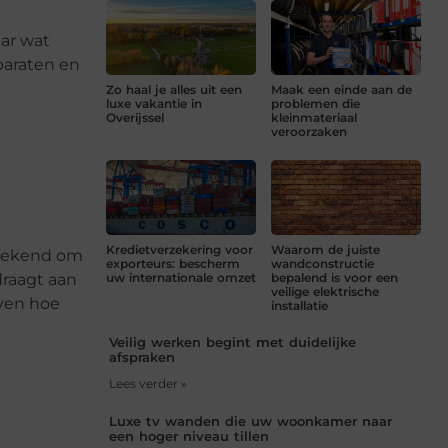
aar wat
paraten en
Zo haal je alles uit een
Maak een einde aan de
luxe vakantie in
problemen die
Overijssel
kleinmateriaal
veroorzaken
Kredietverzekering voor
Waarom de juiste
 bekend om
exporteurs: bescherm
wandconstructie
uw internationale omzet
bepalend is voor een
draagt aan
veilige elektrische
even hoe
installatie
Veilig werken begint met duidelijke
afspraken
Lees verder »
Luxe tv wanden die uw woonkamer naar
een hoger niveau tillen