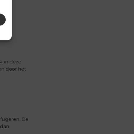
ang
 van deze
en door het
ifugeren. De
 dan