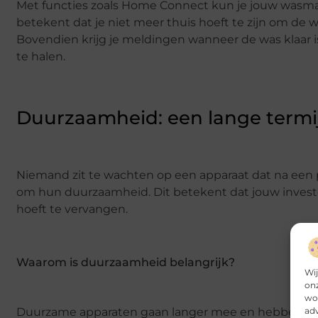
Met functies zoals Home Connect kun je jouw wasmac
betekent dat je niet meer thuis hoeft te zijn om de 
Bovendien krijg je meldingen wanneer de was klaar i
te halen.
Duurzaamheid: een lange termij
Niemand zit te wachten op een apparaat dat na een
om hun duurzaamheid. Dit betekent dat jouw investe
hoeft te vervangen.
Waarom is duurzaamheid belangrijk?
Wij
onz
wor
adv
Duurzame apparaten gaan langer mee en hebben mind