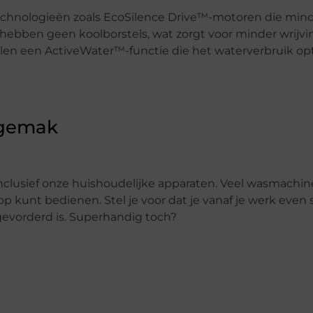
hnologieën zoals EcoSilence Drive™-motoren die mind
en hebben geen koolborstels, wat zorgt voor minder wrijv
len een ActiveWater™-functie die het waterverbruik opt
 gemak
 inclusief onze huishoudelijke apparaten. Veel wasmachine
p kunt bedienen. Stel je voor dat je vanaf je werk even 
gevorderd is. Superhandig toch?