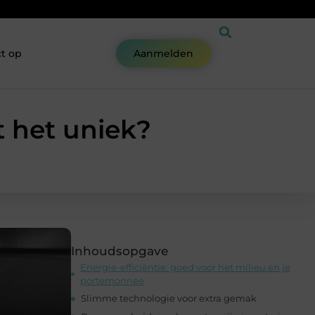
t op
Aanmelden
t het uniek?
Inhoudsopgave
Energie-efficiëntie: goed voor het milieu en je
portemonnee
Slimme technologie voor extra gemak