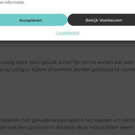
r informatie.
te constructies zorgen ervoor dat deze machines jarenl
Accepteren
Bekijk Voorkeuren
Cookiebeleid
oelig bent voor geluid, is het fijn om te weten dat veel
n jij rustig tv kijken of werken zonder gestoord te word
maliseren het geluidsniveau tijdens het wassen en centr
 ook een grote rol in doordat deze motor stiller werkt