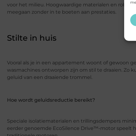
mee
voor het milieu. Hoogwaardige materialen en robuus
meegaan zonder in te boeten aan prestaties.
Stilte in huis
Vooral als je in een appartement woont of gewoon gev
wasmachines ontworpen zijn om stil te draaien. Zo ku
geluid van een draaiende trommel.
Hoe wordt geluidsreductie bereikt?
Speciale isolatiematerialen en trillingsdempers mini
eerder genoemde EcoSilence Drive™-motor speelt hier
traditionele motoren.