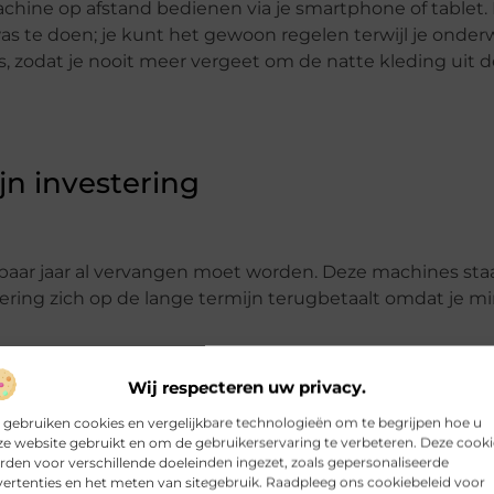
hine op afstand bedienen via je smartphone of tablet. 
was te doen; je kunt het gewoon regelen terwijl je onde
s, zodat je nooit meer vergeet om de natte kleding uit
n investering
 paar jaar al vervangen moet worden. Deze machines st
ring zich op de lange termijn terugbetaalt omdat je m
Wij respecteren uw privacy.
 gebruiken cookies en vergelijkbare technologieën om te begrijpen hoe u
e website gebruikt en om de gebruikerservaring te verbeteren. Deze cooki
den voor verschillende doeleinden ingezet, zoals gepersonaliseerde
ertenties en het meten van sitegebruik. Raadpleeg ons cookiebeleid voor
er onderhoud nodig, wat uiteindelijk kosten bespaart