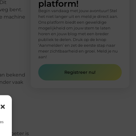
platform!
Dit
rweg bent.
Begin vandaag met jouw avontuur! Stel
het niet langer uit en meld je direct aan.
 de machine
Ons platform biedt een geweldige
mogelijkheid om jouw stem te laten
horen en jouw blog met een breder
publiek te delen. Druk op de knop
‘Aanmelden’ en zet de eerste stap naar
meer zichtbaarheid en groei. Meld je nu
aan!
Registreer nu!
aan bekend
inder vaak
es
 en beter is