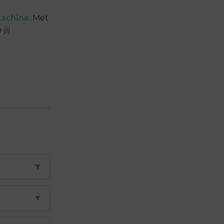
achine
. Met
jij
▼
▼