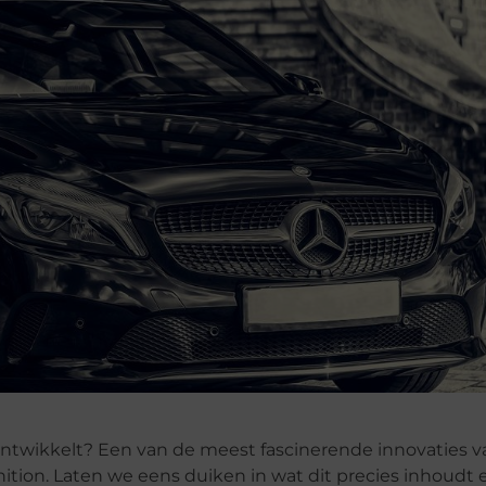
h ontwikkelt? Een van de meest fascinerende innovaties v
nition. Laten we eens duiken in wat dit precies inhoud