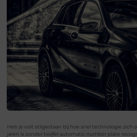
Heb je ooit stilgestaan bij hoe snel technologie zic
jaren is zonder twijfel automatic number plate recog