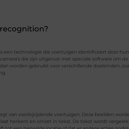
recognition?
s een technologie die voertuigen identificeert door hun
 camera’s die zijn uitgerust met speciale software om 
n dan worden gebruikt voor verschillende doeleinden, zoa
ng.
egt van voorbijrijdende voertuigen. Deze beelden word
laat herkent en omzet in tekst. De tekst wordt vergel
tot een bepaalde locatie of dat er andere acties nodig z