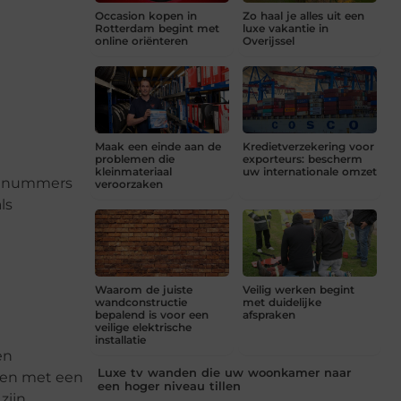
Occasion kopen in
Zo haal je alles uit een
Rotterdam begint met
luxe vakantie in
online oriënteren
Overijssel
Maak een einde aan de
Kredietverzekering voor
problemen die
exporteurs: bescherm
kleinmateriaal
uw internationale omzet
de nummers
veroorzaken
ls
Waarom de juiste
Veilig werken begint
wandconstructie
met duidelijke
bepalend is voor een
afspraken
veilige elektrische
installatie
en
Luxe tv wanden die uw woonkamer naar
eken met een
een hoger niveau tillen
ijn.