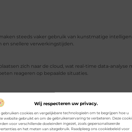
maken steeds vaker gebruik van kunstmatige intellige
 en snellere verwerkingstijden.
laatsen zich naar de cloud, wat real-time data-analyse 
moeten reageren op bepaalde situaties.
R gebruikt om verkeer beter te beheren en veiligheid t
wingen sturen bij verdachte voertuigen.
Wij respecteren uw privacy.
 gebruiken cookies en vergelijkbare technologieën om te begrijpen hoe u
e website gebruikt en om de gebruikerservaring te verbeteren. Deze cooki
den voor verschillende doeleinden ingezet, zoals gepersonaliseerde
 ook de verantwoordelijkheid om gegevens veilig te houd
ertenties en het meten van sitegebruik. Raadpleeg ons cookiebeleid voor