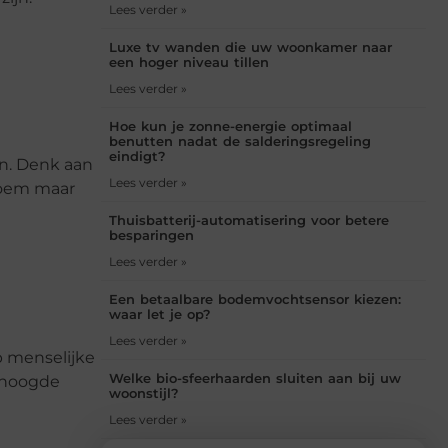
Lees verder »
Luxe tv wanden die uw woonkamer naar
een hoger niveau tillen
Lees verder »
Hoe kun je zonne-energie optimaal
benutten nadat de salderingsregeling
eindigt?
en. Denk aan
Lees verder »
 noem maar
Thuisbatterij-automatisering voor betere
besparingen
Lees verder »
Een betaalbare bodemvochtsensor kiezen:
waar let je op?
Lees verder »
p menselijke
Welke bio-sfeerhaarden sluiten aan bij uw
erhoogde
woonstijl?
Lees verder »