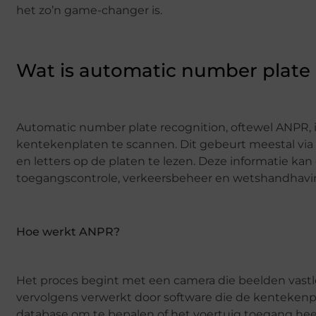
het zo’n game-changer is.
Wat is automatic number plate 
Automatic number plate recognition, oftewel ANPR, i
kentekenplaten te scannen. Dit gebeurt meestal via
en letters op de platen te lezen. Deze informatie ka
toegangscontrole, verkeersbeheer en wetshandhavi
Hoe werkt ANPR?
Het proces begint met een camera die beelden vastl
vervolgens verwerkt door software die de kentekenp
database om te bepalen of het voertuig toegang heeft 