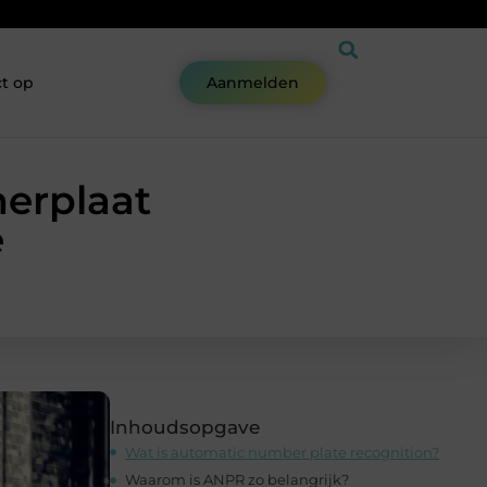
t op
Aanmelden
erplaat
e
Inhoudsopgave
Wat is automatic number plate recognition?
Waarom is ANPR zo belangrijk?