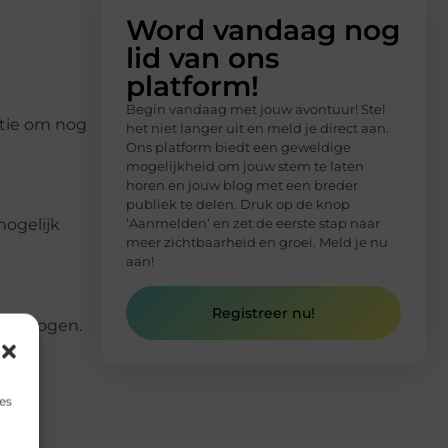
Word vandaag nog
lid van ons
platform!
Begin vandaag met jouw avontuur! Stel
ntie om nog
het niet langer uit en meld je direct aan.
Ons platform biedt een geweldige
mogelijkheid om jouw stem te laten
horen en jouw blog met een breder
publiek te delen. Druk op de knop
‘Aanmelden’ en zet de eerste stap naar
mogelijk
meer zichtbaarheid en groei. Meld je nu
aan!
Registreer nu!
e verhogen.
es
en.