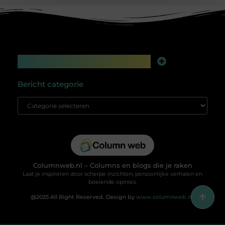
Main Links
Linkbuilding platform: jouw geheime wapen voor betere online zichtbaarheid
Extra geld verdienen: slim bijverdienen in de digitale tijd
Bericht categorie
Columnweb.nl – Columns en blogs die je raken
Laat je inspireren door scherpe inzichten, persoonlijke verhalen en
boeiende opinies.
@2025 All Right Reserved. Design by
www.columnweb.nl.