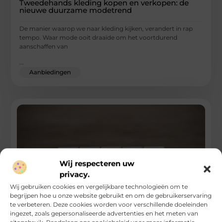
Tweedehands kleding kopen en verkopen: de
nieuwe duurzame modetrend
De manier waarop we naar kleding kijken, verandert in rap
tempo. Waar mode ooit draaide om het voortdurend
aanschaffen van
...
Aanbiedingen
Wij respecteren uw
privacy.
Wij gebruiken cookies en vergelijkbare technologieën om te
begrijpen hoe u onze website gebruikt en om de gebruikerservaring
te verbeteren. Deze cookies worden voor verschillende doeleinden
ingezet, zoals gepersonaliseerde advertenties en het meten van
Marketing en sales laten samenwerken voor