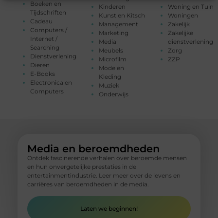
Boeken en
Kinderen
Woning en Tuin
Tijdschriften
Kunst en Kitsch
Woningen
Cadeau
Management
Zakelijk
Computers /
Marketing
Zakelijke
Internet /
Media
dienstverlening
Searching
Meubels
Zorg
Dienstverlening
Microfilm
ZZP
Dieren
Mode en
E-Books
Kleding
Electronica en
Muziek
Computers
Onderwijs
Media en beroemdheden
Ontdek fascinerende verhalen over beroemde mensen
en hun onvergetelijke prestaties in de
entertainmentindustrie. Leer meer over de levens en
carrières van beroemdheden in de media.
Laten we beginnen!