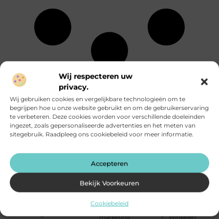
Wij respecteren uw
Energie
Particuliere
Alle
Entertainment
dienstverlening
privacy.
onderwerpen
Eten en drinken
Rechten
Wij gebruiken cookies en vergelijkbare technologieën om te
Financieel
Relatie
begrijpen hoe u onze website gebruikt en om de gebruikerservaring
Aanbiedingen
Fotografie
Sport
te verbeteren. Deze cookies worden voor verschillende doeleinden
Afvalverwerking
Geschenken
Startpaginas
ingezet, zoals gepersonaliseerde advertenties en het meten van
Alarmsysteem
Gezondheid
Telefonie
sitegebruik. Raadpleeg ons cookiebeleid voor meer informatie.
Attracties
Groothandel
Testing
Auto's en
Hobby en vrije
Toerisme
Motoren
tijd
Tuin en
Banen en
Accepteren
Horeca
buitenleven
opleidingen
Huishoudelijk
Tweewielers
Beauty en
Humor
Vakantie
Bekijk Voorkeuren
verzorging
Industrie
Verbouwen
Bedrijven
Internet
Vervoer en
Cookiebeleid
Bloemen
Internet
transport
Blog
marketing
Winkelen