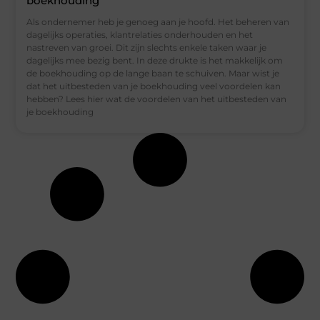
boekhouding
Als ondernemer heb je genoeg aan je hoofd. Het beheren van
dagelijks operaties, klantrelaties onderhouden en het
nastreven van groei. Dit zijn slechts enkele taken waar je
dagelijks mee bezig bent. In deze drukte is het makkelijk om
de boekhouding op de lange baan te schuiven. Maar wist je
dat het uitbesteden van je boekhouding veel voordelen kan
hebben? Lees hier wat de voordelen van het uitbesteden van
je boekhouding