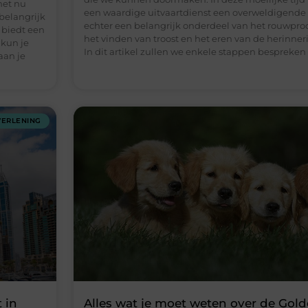
het nu
een waardige uitvaartdienst een overweldigende ta
 belangrijk
echter een belangrijk onderdeel van het rouwproc
 biedt een
het vinden van troost en het eren van de herinner
 kun je
In dit artikel zullen we enkele stappen bespreken
aan je
VERLENING
 in
Alles wat je moet weten over de Gold