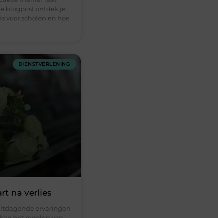
e blogpost ontdek je
s voor scholen en hoe
DIENSTVERLENING
rt na verlies
 uitdagende ervaringen
 kan het regelen van