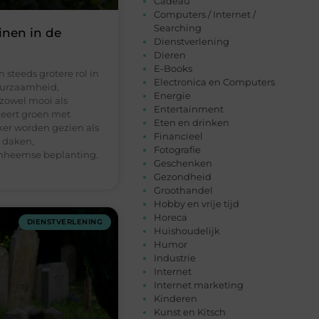
Cadeau
Computers / Internet /
Searching
inen in de
Dienstverlening
Dieren
E-Books
 steeds grotere rol in
Electronica en Computers
duurzaamheid,
Energie
zowel mooi als
Entertainment
neert groen met
Eten en drinken
ker worden gezien als
Financieel
 daken,
Fotografie
inheemse beplanting.
Geschenken
Gezondheid
Groothandel
Hobby en vrije tijd
Horeca
DIENSTVERLENING
Huishoudelijk
Humor
Industrie
Internet
Internet marketing
Kinderen
Kunst en Kitsch