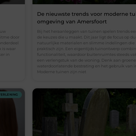
De nieuwste trends voor moderne tu
omgeving van Amersfoort
 uw
Bij het heraanleggen van tuinen spelen trends een
ritme door
de keuzes die u maakt. Dit jaar ligt de focus op 
onderdeel
natuurlijke materialen en slimme indelingen die 
k is waar
praktisch zijn. Een eigentijds tuinontwerp combi
er in
functionaliteit, waardoor buitenruimtes steeds va
een verlengstuk van de woning. Denk aan groene
waterdoorlatende bestrating en het gebruik van 
Moderne tuinen zijn niet
VERLENING