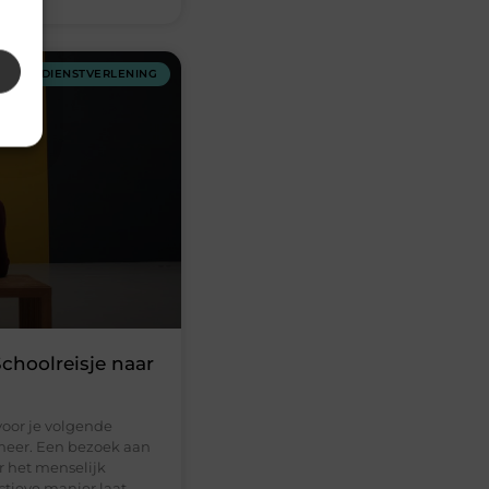
DIENSTVERLENING
choolreisje naar
voor je volgende
 meer. Een bezoek aan
or het menselijk
ctieve manier laat