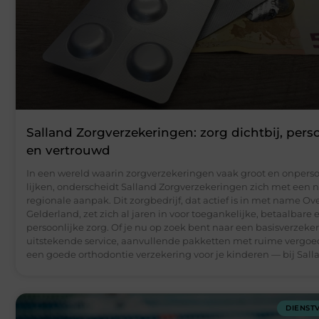
Salland Zorgverzekeringen: zorg dichtbij, perso
en vertrouwd
In een wereld waarin zorgverzekeringen vaak groot en onperso
lijken, onderscheidt Salland Zorgverzekeringen zich met een 
regionale aanpak. Dit zorgbedrijf, dat actief is in met name Ove
Gelderland, zet zich al jaren in voor toegankelijke, betaalbare 
persoonlijke zorg. Of je nu op zoek bent naar een basisverzeke
uitstekende service, aanvullende pakketten met ruime vergoe
een goede orthodontie verzekering voor je kinderen — bij Sall
DIENST