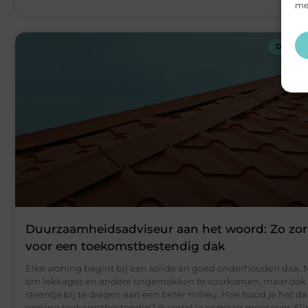
mee
DIENST
Duurzaamheidsadviseur aan het woord: Zo zor
voor een toekomstbestendig dak
Elke woning begint bij een solide en goed onderhouden dak. N
om lekkages en andere ongemakken te voorkomen, maar ook
steentje bij te dragen aan een beter milieu. Hoe houd je het da
woning toekomstbestendig? Ik vertel je er graag meer over. S