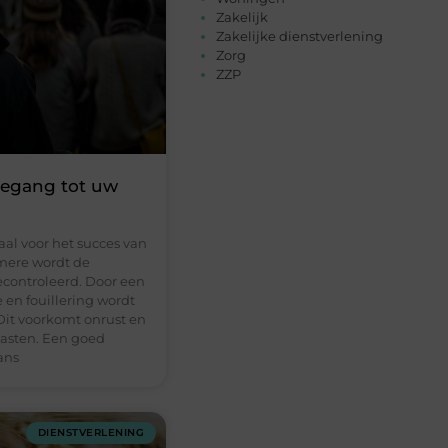
Zakelijk
Zakelijke dienstverlening
Zorg
ZZP
toegang tot uw
aal voor het succes van
lmere wordt de
econtroleerd. Door een
 en fouillering wordt
Dit voorkomt onrust en
 gasten. Een goed
ans
DIENSTVERLENING