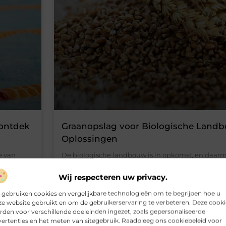
ontdek
Graanopslag voor Biologische Landb
Oplossingen
e van
De biologische landbouw is in opkomst, en daarm
ntspannen,
behoefte aan duurzame en effectieve graanopslag.
biologische granen komen specifieke eisen en uit
Wij respecteren uw privacy.
in
vragen om innovatieve oplossingen om de kwalite
jl
Betrouwbare opslagmethoden zijn noodzakelijk 
 gebruiken cookies en vergelijkbare technologieën om te begrijpen hoe u
e website gebruikt en om de gebruikerservaring te verbeteren. Deze cooki
Gebaseerd
voedingswaarde en om de biologische status van 
den voor verschillende doeleinden ingezet, zoals gepersonaliseerde
beschermen. Specifieke Eisen voor Biologische G
ertenties en het meten van sitegebruik. Raadpleeg ons cookiebeleid voor
gewassen vereisen meer zorg en aandacht,