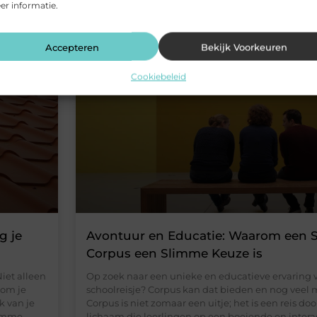
r informatie.
Accepteren
Bekijk Voorkeuren
VERLENING
Cookiebeleid
g je
Avontuur en Educatie: Waarom een S
Corpus een Slimme Keuze is
iet alleen
Op zoek naar een unieke en educatieve ervaring 
 om je
schoolreisje? Corpus kan dat bieden en nog veel
k van je
Corpus is niet zomaar een uitje; het is een reis do
limme
lichaam die leerlingen op een boeiende en intera