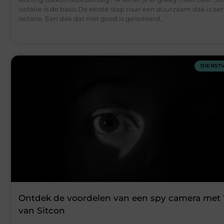
isolatie is de basis De eerste stap naar een duurzaam dak is e
isolatie. Een dak dat niet goed is geïsoleerd,
DIENST
Ontdek de voordelen van een spy camera met 
van Sitcon