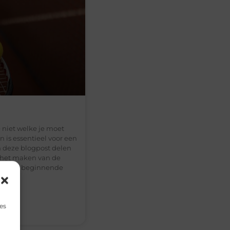
 niet welke je moet
 is essentieel voor een
n deze blogpost delen
j het maken van de
e nu een beginnende
es