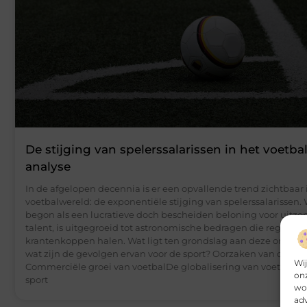
De stijging van spelerssalarissen in het voetba
analyse
In de afgelopen decennia is er een opvallende trend zichtbaar 
voetbalwereld: de exponentiële stijging van spelerssalarissen. 
begon als een lucratieve doch bescheiden beloning voor uitzon
talent, is uitgegroeid tot astronomische bedragen die regelma
krantenkoppen halen. Wat ligt ten grondslag aan deze ontwikk
wat zijn de gevolgen ervan voor de sport? Oorzaken van de stij
Wij
Commerciële groei van voetbalDe globalisering van voetbal he
onz
sport
wor
adv