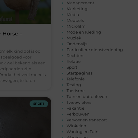
Management
Marketing
Media
Meubels
Microfilm
Mode en Kleding
 Horse –
Muziek
Onderwijs
Particuliere dienstverlening
m elk kind dol is op
Rechten
 speelgoed voor
Relatie
 ook wel bekend als een
Sport
oedpaarden zijn
Startpaginas
Omdat het veel meer is
Telefonie
bewegen, te leren
Testing
Toerisme
Tuin en buitenleven
Tweewielers
SPORT
Vakantie
Verbouwen
Vervoer en transport
Winkelen
Woning en Tuin
Woningen