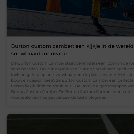
Burton custom camber: een kijkje in de wereld
snowboard innovatie
De Burton Custom Camber staat bekend als een icoon in de we
snowboarden. Deze innovatie van Burton Snowboard heeft e
invloed gehad op hoe snowboarders de pistes ervaren. Met zij
bouw en design, biedt de Burton Custom Camber een perfecte
tussen flexibiliteit en stabiliteit. De unieke eigenschappen va
Burton Custom Camber De Burton Custom Camber is een uits
voorbeeld van hoe geavanceerde technologie en