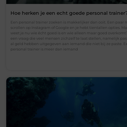
Hoe herken je een echt goede personal trainer
Een personal trainer zoeken is makkelijker dan ooit. Een paar
scrollen op Instagram of Google en je hebt tientallen opties. M
weet je nu wie écht goed is en wie alleen maar goed overkomt?
een vraag die veel mensen zichzelf te laat stellen, namelijk pa
al geld hebben uitgegeven aan iemand die niet bij ze paste. 
personal trainer is meer dan iemand