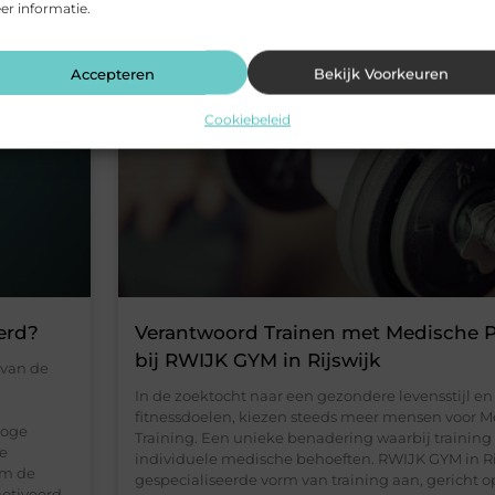
r informatie.
SPORT
Accepteren
Bekijk Voorkeuren
Cookiebeleid
erd?
Verantwoord Trainen met Medische P
bij RWIJK GYM in Rijswijk
 van de
In de zoektocht naar een gezondere levensstijl en
fitnessdoelen, kiezen steeds meer mensen voor M
hoge
Training. Een unieke benadering waarbij trainin
de
individuele medische behoeften. RWIJK GYM in Ri
om de
gespecialiseerde vorm van training aan, gericht o
motiveerd