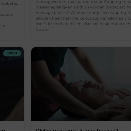
massagevorm nu steeds meer voor. Cupping-mass
exibel is,
massagepraktijken als thuis worden toegepast. Ma
massage precies? Wanneer doe je een cupping-m
essure,
effecten heeft het? Welke cups zijn er allemaal? Wij
over! Liever meteen een afspraak maken voor ee
tion
Ga dan
SPORT
 op
Welke massages kun je boeken?