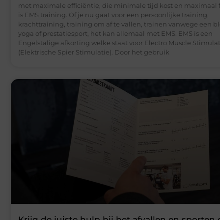
met maximale efficiëntie, die minimale tijd kost en maximaal fl
is EMS training. Of je nu gaat voor een persoonlijke training,
krachttraining, training om af te vallen, trainen vanwege een bl
yoga of prestatiesport, het kan allemaal met EMS. EMS is een
Engelstalige afkorting welke staat voor Electro Muscle Stimula
(Elektrische Spier Stimulatie). Door het gebruik
Krijg de juiste hulp bij het afvallen en sporten