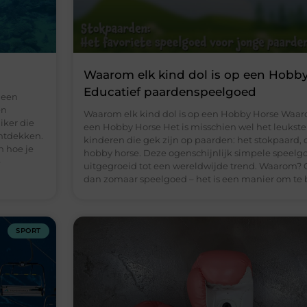
Waarom elk kind dol is op een Hobby
Educatief paardenspeelgoed
 een
en
Waarom elk kind dol is op een Hobby Horse Waaro
iker die
een Hobby Horse Het is misschien wel het leukste
ontdekken.
kinderen die gek zijn op paarden: het stokpaard,
n hoe je
hobby horse. Deze ogenschijnlijk simpele speelg
e
uitgegroeid tot een wereldwijde trend. Waarom? 
dan zomaar speelgoed – het is een manier om te 
SPORT