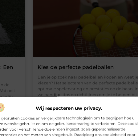
l: Een
Kies de perfecte padelballen
Ben je op zoek naar padelballen kopen en weet je
kiezen? Het selecteren van de perfecte padelballen
in de
optimale spelervaring en prestaties op de baan. I
Wat ooit
we handige tips en richtlijnen om je te helpen bi
derlijk
juiste keuze bij het kopen van padelballen. Of j
tig de
speler bent of een ervaren padelspeler, deze tips
Wij respecteren uw privacy.
eling, en
ging
 gebruiken cookies en vergelijkbare technologieën om te begrijpen hoe u
eft de
e website gebruikt en om de gebruikerservaring te verbeteren. Deze cooki
den voor verschillende doeleinden ingezet, zoals gepersonaliseerde
ertenties en het meten van sitegebruik. Raadpleeg ons cookiebeleid voor