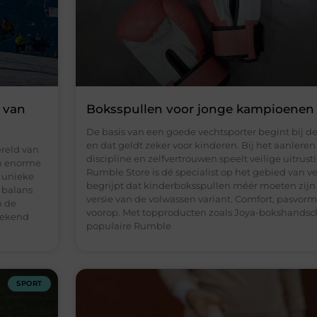
 van
Boksspullen voor jonge kampioenen 
De basis van een goede vechtsporter begint bij de
en dat geldt zeker voor kinderen. Bij het aanleren
reld van
discipline en zelfvertrouwen speelt veilige uitrust
en enorme
Rumble Store is dé specialist op het gebied van ve
n unieke
begrijpt dat kinderboksspullen méér moeten zijn
 balans
versie van de volwassen variant. Comfort, pasvor
n de
voorop. Met topproducten zoals Joya-bokshands
tekend
populaire Rumble
SPORT