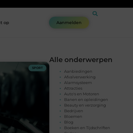
t op
Aanmelden
Alle onderwerpen
SPORT
Aanbiedingen
Afvalverwerking
Alarmsysteem
Attracties
Auto's en Motoren
Banen en opleidingen
Beauty en verzorging
Bedrijven
Bloemen
Blog
Boeken en Tijdschriften