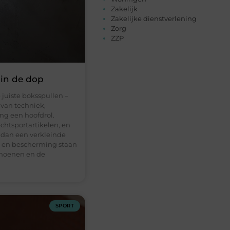
Zakelijk
Zakelijke dienstverlening
Zorg
ZZP
in de dop
 juiste boksspullen –
 van techniek,
ing een hoofdrol.
chtsportartikelen, en
 dan een verkleinde
m en bescherming staan
choenen en de
SPORT