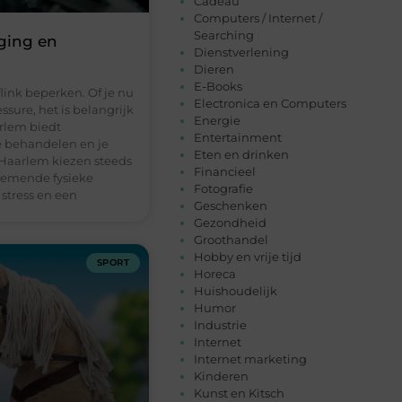
Cadeau
Computers / Internet /
Searching
eging en
Dienstverlening
Dieren
E-Books
link beperken. Of je nu
Electronica en Computers
ssure, het is belangrijk
Energie
rlem biedt
Entertainment
te behandelen en je
Eten en drinken
 Haarlem kiezen steeds
Financieel
nemende fysieke
Fotografie
 stress en een
Geschenken
Gezondheid
Groothandel
Hobby en vrije tijd
SPORT
Horeca
Huishoudelijk
Humor
Industrie
Internet
Internet marketing
Kinderen
Kunst en Kitsch