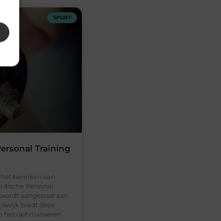
SPORT
ersonal Training
 het bereiken van
edische Personal
g wordt aangepast aan
jswijk biedt deze
p het optimaliseren