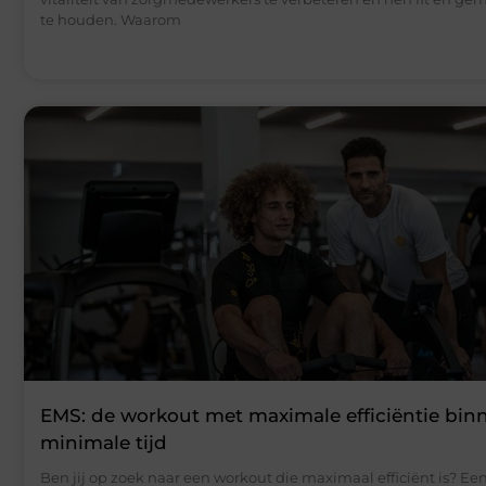
te houden. Waarom
EMS: de workout met maximale efficiëntie bin
minimale tijd
Ben jij op zoek naar een workout die maximaal efficiënt is? Een