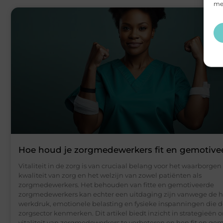
mee
Hoe houd je zorgmedewerkers fit en gemotive
Vitaliteit in de zorg is van cruciaal belang voor het waarborgen
kwaliteit van zorg en het welzijn van zowel patiënten als
zorgmedewerkers. Het behouden van fitte en gemotiveerde
zorgmedewerkers kan echter een uitdaging zijn vanwege de 
werkdruk, emotionele belasting en fysieke inspanningen die 
zorgsector kenmerken. Dit artikel biedt inzicht in strategieën 
vitaliteit van zorgmedewerkers te verbeteren en hen fit en ge