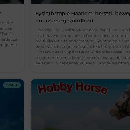
?
Fysiotherapie Haarlem: herstel, bew
duurzame gezondheid
 minuten
aar hoe
Lichamelijke klachten kunnen je dagelijks leven f
 Dat is
last hebt van je rug, nek, schouders of een sportble
s nadat ze
om tijdig actie te ondernemen. Fysiotherapie Haa
Een goede
professionele begeleiding om klachten effectief 
lichaam weer in optimale conditie te brengen. In
meer mensen voor fysiotherapie vanwege de toe
belasting in het dagelijks leven. Langdurig zitten,
SPORT