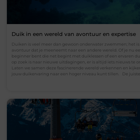
Duik in een wereld van avontuur en expertise
Duiken is veel meer dan gewoon onderwater zwemmen; het is
avontuur dat je meeneemt naar een andere wereld. Of je nu e
beginner bent die net begint met duiklessen of een ervaren du
op zoek is naar nieuwe uitdagingen, er is altijd iets nieuws te 
Laten we samen deze fascinerende wereld verkennen en kijke
jouw duikervaring naar een hoger niveau kunt tillen. De juist