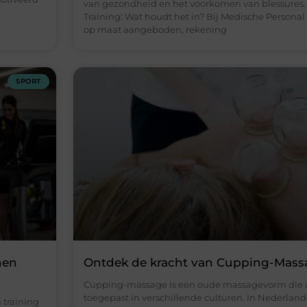
van gezondheid en het voorkomen van blessures.
Training: Wat houdt het in? Bij Medische Personal 
op maat aangeboden, rekening
SPORT
nen
Ontdek de kracht van Cupping-Mass
Cupping-massage is een oude massagevorm die 
toegepast in verschillende culturen. In Nederlan
 training