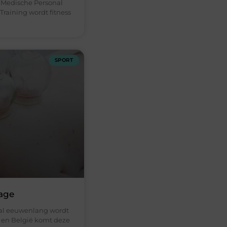
 Medische Personal
Training wordt fitness
SPORT
age
al eeuwenlang wordt
d en België komt deze