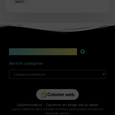
Sport
Main Links
Linkbuilding platform: jouw geheime wapen voor betere online zichtbaarheid
Extra geld verdienen: slim bijverdienen in de digitale tijd
Bericht categorie
Columnweb.nl – Columns en blogs die je raken
Laat je inspireren door scherpe inzichten, persoonlijke verhalen en
boeiende opinies.