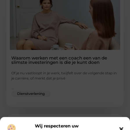
Waarom werken met een coach een van de
slimste investeringen is die je kunt doen
Of je nu vastloopt in je werk, twijfelt over de volgende stap in
je carrière, of merkt dat je privé
...
Dienstverlening
Wij respecteren uw