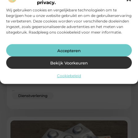
privacy.
Wij gebruiken cookies en vergelijkbare technologieën om te
begrijpen hoe u onze website gebruikt en om de gebruikerservaring
te verbeteren. Deze cookies worden voor verschillende doeleinden
ingezet, zoals gepersonaliseerde advertenties en het meten van
sitegebruik. Raadpleeg ons cookiebeleid voor meer informatie.
Accepteren
Samen afscheid vormgeven in de regio
Bekijk Voorkeuren
Wat past bij jullie wensen Een afscheid organiseren begint
met luisteren. Wat vertelt het levensverhaal, welke muziek
Cookiebeleid
roept herinneringen op,
...
Dienstverlening