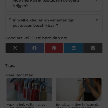
Hoe snel kan ik postdozen geleverd
▼
krijgen?
In welke kleuren en varianten zijn
▼
postdozen beschikbaar?
Goed artikel? Deel hem dan op:
X
Facebook
Pinterest
LinkedIn
Email
(Twitter)
Tags:
Meer Berichten
Maak je huis veilig met de
Een slotenmaker in Rosmalen
juiste slotenmaker
voor uw slimme voordeur