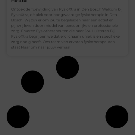
Herstel
Ontdek de Toewijding van FysioXtra in Den Bosch Welkom bij
FysioXtra, dé plek voor hoogwaardige fysiotherapie in Den
Bosch. Wij zijn er om jou te begeleiden naar een actief en
pijnvrij leven door middel van persoonlijke en professionele
zorg. Ervaren Fysiotherapeuten die naar Jou Luisteren Bij
FysioXtra begrijpen we dat elk lichaam uniek is en specifieke
zorg nodig heeft. Ons team van ervaren fysiotherapeuten
staat klaar om naar jouw verhaal