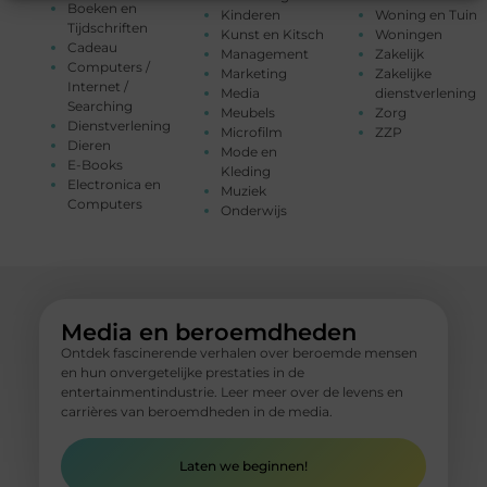
Boeken en
Kinderen
Woning en Tuin
Tijdschriften
Kunst en Kitsch
Woningen
Cadeau
Management
Zakelijk
Computers /
Marketing
Zakelijke
Internet /
Media
dienstverlening
Searching
Meubels
Zorg
Dienstverlening
Microfilm
ZZP
Dieren
Mode en
E-Books
Kleding
Electronica en
Muziek
Computers
Onderwijs
Media en beroemdheden
Ontdek fascinerende verhalen over beroemde mensen
en hun onvergetelijke prestaties in de
entertainmentindustrie. Leer meer over de levens en
carrières van beroemdheden in de media.
Laten we beginnen!