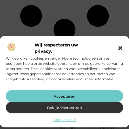
Wij respecteren uw
Energie
Particuliere
Alle
Entertainment
dienstverlening
privacy.
onderwerpen
Eten en drinken
Rechten
Wij gebruiken cookies en vergelijkbare technologieën om te
Financieel
Relatie
begrijpen hoe u onze website gebruikt en om de gebruikerservaring
Aanbiedingen
Fotografie
Sport
te verbeteren. Deze cookies worden voor verschillende doeleinden
Afvalverwerking
Geschenken
Startpaginas
ingezet, zoals gepersonaliseerde advertenties en het meten van
Alarmsysteem
Gezondheid
Telefonie
sitegebruik. Raadpleeg ons cookiebeleid voor meer informatie.
Attracties
Groothandel
Testing
Auto's en
Hobby en vrije
Toerisme
Motoren
tijd
Tuin en
Banen en
Accepteren
Horeca
buitenleven
opleidingen
Huishoudelijk
Tweewielers
Beauty en
Humor
Vakantie
Bekijk Voorkeuren
verzorging
Industrie
Verbouwen
Bedrijven
Internet
Vervoer en
Cookiebeleid
Bloemen
Internet
transport
Blog
marketing
Winkelen