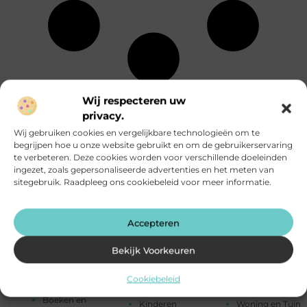
Energie
Particuliere
Alle
Wij respecteren uw
Entertainment
dienstverlening
onderwerpen
privacy.
Eten en drinken
Rechten
Financieel
Relatie
Wij gebruiken cookies en vergelijkbare technologieën om te
Aanbiedingen
Fotografie
Sport
begrijpen hoe u onze website gebruikt en om de gebruikerservaring
Afvalverwerking
Geschenken
Startpaginas
te verbeteren. Deze cookies worden voor verschillende doeleinden
Alarmsysteem
Gezondheid
Telefonie
ingezet, zoals gepersonaliseerde advertenties en het meten van
Attracties
Groothandel
Testing
sitegebruik. Raadpleeg ons cookiebeleid voor meer informatie.
Auto's en
Hobby en vrije
Toerisme
Motoren
tijd
Tuin en
Banen en
Horeca
buitenleven
Accepteren
opleidingen
Huishoudelijk
Tweewielers
Beauty en
Humor
Vakantie
Bekijk Voorkeuren
verzorging
Industrie
Verbouwen
Bedrijven
Internet
Vervoer en
Bloemen
Cookiebeleid
Internet
transport
Blog
marketing
Winkelen
Boeken en
Kinderen
Woning en Tuin