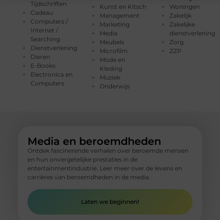
Tijdschriften
Kunst en Kitsch
Woningen
Cadeau
Management
Zakelijk
Computers /
Marketing
Zakelijke
Internet /
Media
dienstverlening
Searching
Meubels
Zorg
Dienstverlening
Microfilm
ZZP
Dieren
Mode en
E-Books
Kleding
Electronica en
Muziek
Computers
Onderwijs
Media en beroemdheden
Ontdek fascinerende verhalen over beroemde mensen
en hun onvergetelijke prestaties in de
entertainmentindustrie. Leer meer over de levens en
carrières van beroemdheden in de media.
Laten we beginnen!