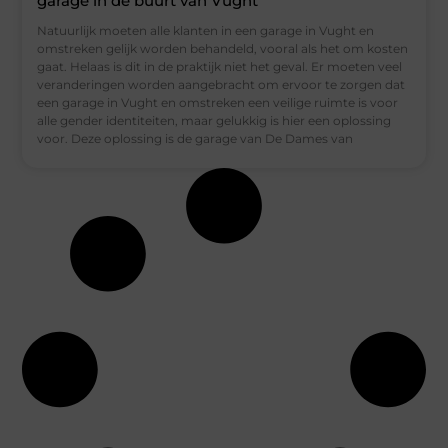
garage in de buurt van Vught
Natuurlijk moeten alle klanten in een garage in Vught en
omstreken gelijk worden behandeld, vooral als het om kosten
gaat. Helaas is dit in de praktijk niet het geval. Er moeten veel
veranderingen worden aangebracht om ervoor te zorgen dat
een garage in Vught en omstreken een veilige ruimte is voor
alle gender identiteiten, maar gelukkig is hier een oplossing
voor. Deze oplossing is de garage van De Dames van