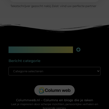
Tekstschrijver gezocht nabij Zeist: vind uw perfecte partner
Main Links
Linkbuilding platform: jouw geheime wapen voor betere online zichtbaarheid
Extra geld verdienen: slim bijverdienen in de digitale tijd
Bericht categorie
Columnweb.nl – Columns en blogs die je raken
Laat je inspireren door scherpe inzichten, persoonlijke verhalen en
boeiende opinies.