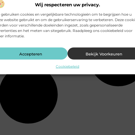
Wij respecteren uw privacy.
 gebruiken cookies en vergelijkbare technologieën om te begrijpen hoe u
e website gebruikt en om de gebruikerservaring te verbeteren. Deze cooki
den voor verschillende doeleinden ingezet, zoals gepersonaliseerde
ertenties en het meten van sitegebruik. Raadpleeg ons cookiebeleid voor
r informatie.
Accepteren
Bekijk Voorkeuren
Cookiebeleid