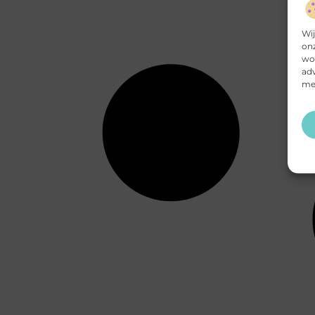
Wij
onz
wor
adv
mee