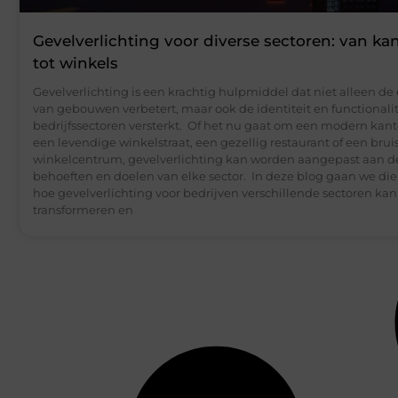
Gevelverlichting voor diverse sectoren: van ka
tot winkels
Gevelverlichting is een krachtig hulpmiddel dat niet alleen de
van gebouwen verbetert, maar ook de identiteit en functionalit
bedrijfssectoren versterkt. Of het nu gaat om een modern kan
een levendige winkelstraat, een gezellig restaurant of een bru
winkelcentrum, gevelverlichting kan worden aangepast aan d
behoeften en doelen van elke sector. In deze blog gaan we die
hoe gevelverlichting voor bedrijven verschillende sectoren kan
transformeren en