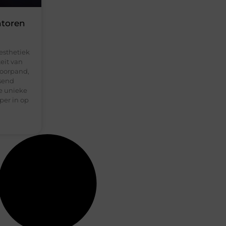
ntoren
 esthetiek
eit van
toorpand,
isend
e unieke
per in op