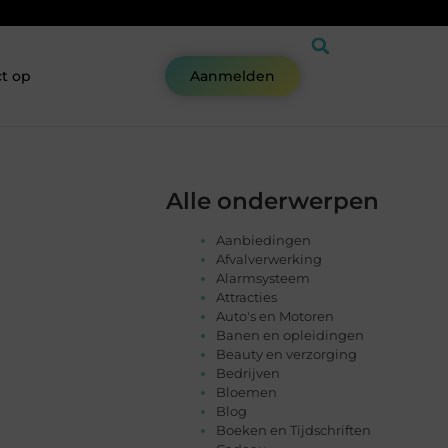
t op
Aanmelden
Alle onderwerpen
Aanbiedingen
Afvalverwerking
Alarmsysteem
Attracties
Auto's en Motoren
Banen en opleidingen
Beauty en verzorging
Bedrijven
Bloemen
Blog
Boeken en Tijdschriften