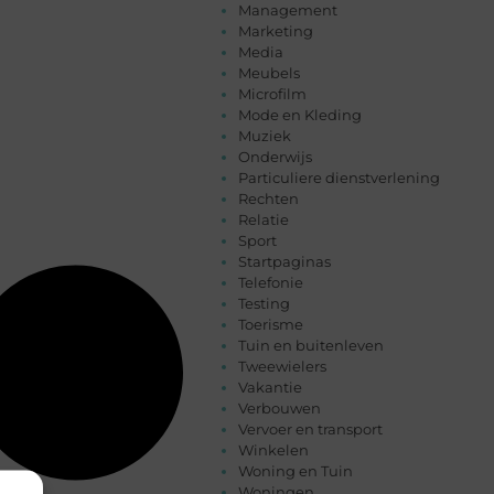
Management
Marketing
Media
Meubels
Microfilm
Mode en Kleding
Muziek
Onderwijs
Particuliere dienstverlening
Rechten
Relatie
Sport
Startpaginas
Telefonie
Testing
Toerisme
Tuin en buitenleven
Tweewielers
Vakantie
Verbouwen
Vervoer en transport
Winkelen
Woning en Tuin
Woningen