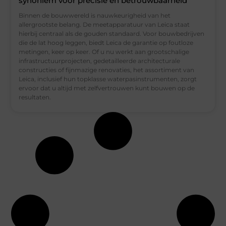
synoniem voor precisie en betrouwbaarheid
Binnen de bouwwereld is nauwkeurigheid van het
allergrootste belang. De meetapparatuur van Leica staat
hierbij centraal als de gouden standaard. Voor bouwbedrijven
die de lat hoog leggen, biedt Leica de garantie op foutloze
metingen, keer op keer. Of u nu werkt aan grootschalige
infrastructuurprojecten, gedetailleerde architecturale
constructies of fijnmazige renovaties, het assortiment van
Leica, inclusief hun topklasse waterpasinstrumenten, zorgt
ervoor dat u altijd met zelfvertrouwen kunt bouwen op de
resultaten.