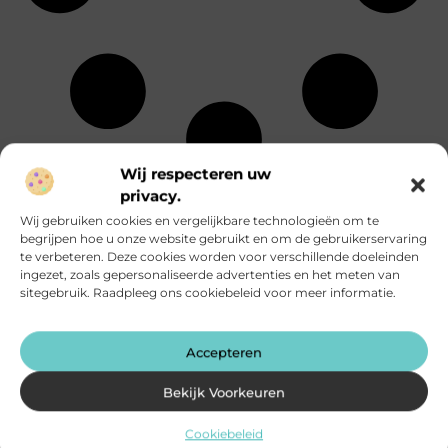
Wij respecteren uw
Energie
Particuliere
privacy.
Alle
Entertainment
dienstverlening
onderwerpen
Wij gebruiken cookies en vergelijkbare technologieën om te
Eten en drinken
Rechten
begrijpen hoe u onze website gebruikt en om de gebruikerservaring
Financieel
Relatie
te verbeteren. Deze cookies worden voor verschillende doeleinden
Aanbiedingen
Fotografie
Sport
ingezet, zoals gepersonaliseerde advertenties en het meten van
Afvalverwerking
Geschenken
Startpaginas
sitegebruik. Raadpleeg ons cookiebeleid voor meer informatie.
Alarmsysteem
Gezondheid
Telefonie
Attracties
Groothandel
Testing
Auto's en
Hobby en vrije
Toerisme
Motoren
Accepteren
tijd
Tuin en
Banen en
Horeca
buitenleven
opleidingen
Huishoudelijk
Tweewielers
Bekijk Voorkeuren
Beauty en
Humor
Vakantie
verzorging
Industrie
Verbouwen
Cookiebeleid
Bedrijven
Internet
Vervoer en