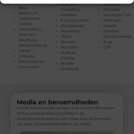
Bloemen
Internet
transport
Blog
marketing
Winkelen
Boeken en
Kinderen
Woning en Tuin
Tijdschriften
Kunst en Kitsch
Woningen
Cadeau
Management
Zakelijk
Computers /
Marketing
Zakelijke
Internet /
Media
dienstverlening
Searching
Meubels
Zorg
Dienstverlening
Microfilm
ZZP
Dieren
Mode en
E-Books
Kleding
Electronica en
Muziek
Computers
Onderwijs
Media en beroemdheden
Ontdek fascinerende verhalen over beroemde mensen
en hun onvergetelijke prestaties in de
entertainmentindustrie. Leer meer over de levens en
carrières van beroemdheden in de media.