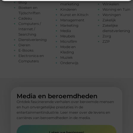
Blog
marketing
Winkelen
Boeken en
Kinderen
Woning en Tuin
Tijdschriften
Kunst en Kitsch
Woningen
Cadeau
Management
Zakelijk
Computers /
Marketing
Zakelijke
Internet /
Media
dienstverlening
Searching
Meubels
Zorg
Dienstverlening
Microfilm
ZZP
Dieren
Mode en
E-Books
Kleding
Electronica en
Muziek
Computers
Onderwijs
Media en beroemdheden
Ontdek fascinerende verhalen over beroemde mensen
en hun onvergetelijke prestaties in de
entertainmentindustrie. Leer meer over de levens en
carrières van beroemdheden in de media.
Laten we beginnen!