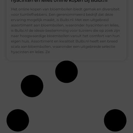
hyacinten en lelies online kopen bij Bulbi.nl
Het online kopen van bloembollen biedt gemak en diversiteit
voor tuinliefhebbers. Een gerenommeerd bedrijf dat deze
ervaring mogelijk maakt, is Bulbi.nl. Met een uitgebreid
assortiment aan bloembollen, waaronder hyacinten en lelies,
is Bulbi.nl de ideale bestemming voor tuiniers die op zoek zijn
naar hoogwaardige bloembollen vanuit het comfort van hun
eigen huis. Assortiment en kwaliteit Bulbi.nl heeft een breed
scala aan bloembollen, waaronder een uitgebreide selectie
hyacinten en lelies. Ze