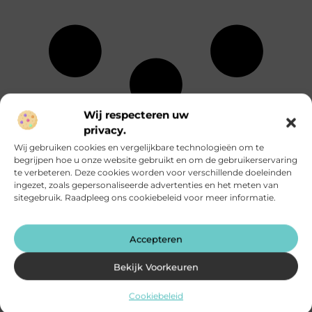
Wij respecteren uw
Energie
Particuliere
Alle
privacy.
Entertainment
dienstverlening
onderwerpen
Eten en drinken
Rechten
Wij gebruiken cookies en vergelijkbare technologieën om te
Financieel
Relatie
begrijpen hoe u onze website gebruikt en om de gebruikerservaring
Aanbiedingen
Fotografie
Sport
te verbeteren. Deze cookies worden voor verschillende doeleinden
Afvalverwerking
Geschenken
Startpaginas
ingezet, zoals gepersonaliseerde advertenties en het meten van
Alarmsysteem
Gezondheid
Telefonie
sitegebruik. Raadpleeg ons cookiebeleid voor meer informatie.
Attracties
Groothandel
Testing
Auto's en
Hobby en vrije
Toerisme
Motoren
tijd
Tuin en
Accepteren
Banen en
Horeca
buitenleven
opleidingen
Huishoudelijk
Tweewielers
Bekijk Voorkeuren
Beauty en
Humor
Vakantie
verzorging
Industrie
Verbouwen
Bedrijven
Cookiebeleid
Internet
Vervoer en
Bloemen
Internet
transport