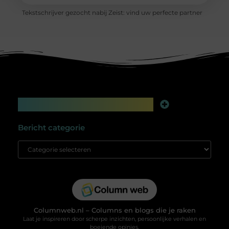
Tekstschrijver gezocht nabij Zeist: vind uw perfecte partner
Main Links
Linkbuilding platform: jouw geheime wapen voor betere online zichtbaarheid
Extra geld verdienen: slim bijverdienen in de digitale tijd
Bericht categorie
Columnweb.nl – Columns en blogs die je raken
Laat je inspireren door scherpe inzichten, persoonlijke verhalen en
boeiende opinies.