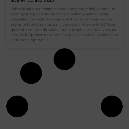
leveren op avontuur
Zeilen klinkt duur, maar er is een budgetvriendelijke optie. Je
hoeft geen eigen zeilboot aan te schaffen, je kan namelijk
meezeilen. Je krijgt de mogelijkheid om te genieten van de
zee, en je hoeft geen fortuin uit te geven. Hoe werkt dit? Hoe
ga je slim om met de kosten, zodat je betaalbaar op avontuur
kan. We bespreken de voordelen met je en welke kosten eraan
verbonden zijn. Wat is