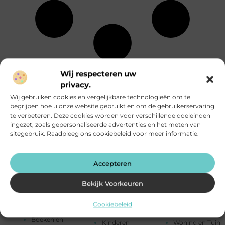
Energie
Particuliere
Alle
Wij respecteren uw
Entertainment
dienstverlening
onderwerpen
privacy.
Eten en drinken
Rechten
Financieel
Relatie
Wij gebruiken cookies en vergelijkbare technologieën om te
Aanbiedingen
Fotografie
Sport
begrijpen hoe u onze website gebruikt en om de gebruikerservaring
Afvalverwerking
Geschenken
Startpaginas
te verbeteren. Deze cookies worden voor verschillende doeleinden
Alarmsysteem
Gezondheid
Telefonie
ingezet, zoals gepersonaliseerde advertenties en het meten van
Attracties
Groothandel
Testing
sitegebruik. Raadpleeg ons cookiebeleid voor meer informatie.
Auto's en
Hobby en vrije
Toerisme
Motoren
tijd
Tuin en
Banen en
Horeca
buitenleven
Accepteren
opleidingen
Huishoudelijk
Tweewielers
Beauty en
Humor
Vakantie
Bekijk Voorkeuren
verzorging
Industrie
Verbouwen
Bedrijven
Internet
Vervoer en
Bloemen
Cookiebeleid
Internet
transport
Blog
marketing
Winkelen
Boeken en
Kinderen
Woning en Tuin