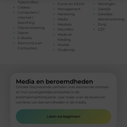
Tijdschriften
Kunst en Kitsch
Woningen
Cadeau
Management
Zakelijk
Computers /
Marketing
Zakelijke
Internet /
Media
dienstverlening
Searching
Meubels
Zorg
Dienstverlening
Microfilm
ZZP
Dieren
Mode en
E-Books
Kleding
Electronica en
Muziek
Computers
Onderwijs
Media en beroemdheden
Ontdek fascinerende verhalen over beroemde mensen
en hun onvergetelijke prestaties in de
entertainmentindustrie. Leer meer over de levens en
carrières van beroemdheden in de media.
Laten we beginnen!