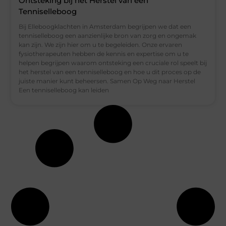
Ontsteking bij het Herstel van een
Tenniselleboog
Bij Elleboogklachten in Amsterdam begrijpen we dat een
tenniselleboog een aanzienlijke bron van zorg en ongemak
kan zijn. We zijn hier om u te begeleiden. Onze ervaren
fysiotherapeuten hebben de kennis en expertise om u te
helpen begrijpen waarom ontsteking een cruciale rol speelt bij
het herstel van een tenniselleboog en hoe u dit proces op de
juiste manier kunt beheersen. Samen Op Weg naar Herstel
Een tenniselleboog kan leiden