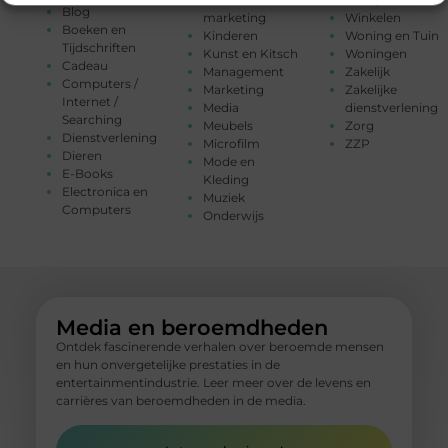
Blog
marketing
Winkelen
Boeken en
Kinderen
Woning en Tuin
Tijdschriften
Kunst en Kitsch
Woningen
Cadeau
Management
Zakelijk
Computers /
Marketing
Zakelijke
Internet /
Media
dienstverlening
Searching
Meubels
Zorg
Dienstverlening
Microfilm
ZZP
Dieren
Mode en
E-Books
Kleding
Electronica en
Muziek
Computers
Onderwijs
Media en beroemdheden
Ontdek fascinerende verhalen over beroemde mensen
en hun onvergetelijke prestaties in de
entertainmentindustrie. Leer meer over de levens en
carrières van beroemdheden in de media.