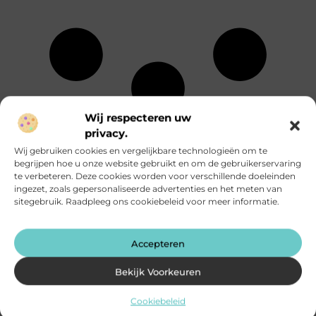
Wij respecteren uw
Energie
Particuliere
Alle
privacy.
Entertainment
dienstverlening
onderwerpen
Wij gebruiken cookies en vergelijkbare technologieën om te
Eten en drinken
Rechten
begrijpen hoe u onze website gebruikt en om de gebruikerservaring
Financieel
Relatie
Aanbiedingen
te verbeteren. Deze cookies worden voor verschillende doeleinden
Fotografie
Sport
Afvalverwerking
ingezet, zoals gepersonaliseerde advertenties en het meten van
Geschenken
Startpaginas
Alarmsysteem
sitegebruik. Raadpleeg ons cookiebeleid voor meer informatie.
Gezondheid
Telefonie
Attracties
Groothandel
Testing
Auto's en
Hobby en vrije
Toerisme
Motoren
tijd
Tuin en
Accepteren
Banen en
Horeca
buitenleven
opleidingen
Huishoudelijk
Tweewielers
Bekijk Voorkeuren
Beauty en
Humor
Vakantie
verzorging
Industrie
Verbouwen
Bedrijven
Cookiebeleid
Internet
Vervoer en
Bloemen
Internet
transport