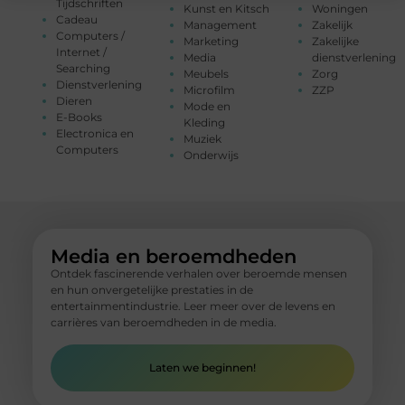
Tijdschriften
Kunst en Kitsch
Woningen
Cadeau
Management
Zakelijk
Computers /
Marketing
Zakelijke
Internet /
Media
dienstverlening
Searching
Meubels
Zorg
Dienstverlening
Microfilm
ZZP
Dieren
Mode en
E-Books
Kleding
Electronica en
Muziek
Computers
Onderwijs
Media en beroemdheden
Ontdek fascinerende verhalen over beroemde mensen
en hun onvergetelijke prestaties in de
entertainmentindustrie. Leer meer over de levens en
carrières van beroemdheden in de media.
Laten we beginnen!