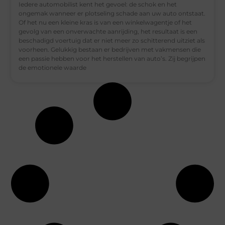
Iedere automobilist kent het gevoel: de schok en het
ongemak wanneer er plotseling schade aan uw auto ontstaat.
Of het nu een kleine kras is van een winkelwagentje of het
gevolg van een onverwachte aanrijding, het resultaat is een
beschadigd voertuig dat er niet meer zo schitterend uitziet als
voorheen. Gelukkig bestaan er bedrijven met vakmensen die
een passie hebben voor het herstellen van auto’s. Zij begrijpen
de emotionele waarde