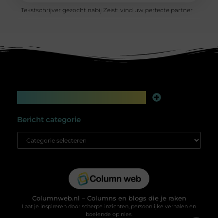
Tekstschrijver gezocht nabij Zeist: vind uw perfecte partner
Main Links
Linkbuilding platform: jouw geheime wapen voor betere online zichtbaarheid
Extra geld verdienen: slim bijverdienen in de digitale tijd
Bericht categorie
Columnweb.nl – Columns en blogs die je raken
Laat je inspireren door scherpe inzichten, persoonlijke verhalen en
boeiende opinies.