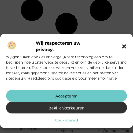
Energie
Particuliere
Alle
Wij respecteren uw
Entertainment
dienstverlening
onderwerpen
privacy.
Eten en drinken
Rechten
Financieel
Relatie
Wij gebruiken cookies en vergelijkbare technologieën om te
Aanbiedingen
Fotografie
Sport
begrijpen hoe u onze website gebruikt en om de gebruikerservaring
Afvalverwerking
Geschenken
Startpaginas
te verbeteren. Deze cookies worden voor verschillende doeleinden
Alarmsysteem
Gezondheid
Telefonie
ingezet, zoals gepersonaliseerde advertenties en het meten van
Attracties
Groothandel
Testing
sitegebruik. Raadpleeg ons cookiebeleid voor meer informatie.
Auto's en
Hobby en vrije
Toerisme
Motoren
tijd
Tuin en
Banen en
Horeca
buitenleven
Accepteren
opleidingen
Huishoudelijk
Tweewielers
Beauty en
Humor
Vakantie
verzorging
Bekijk Voorkeuren
Industrie
Verbouwen
Bedrijven
Internet
Vervoer en
Bloemen
Internet
transport
Cookiebeleid
Blog
marketing
Winkelen
Boeken en
Kinderen
Woning en Tuin