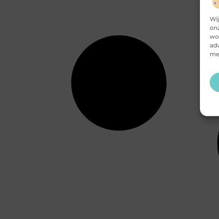
Wij
onz
wor
adv
mee