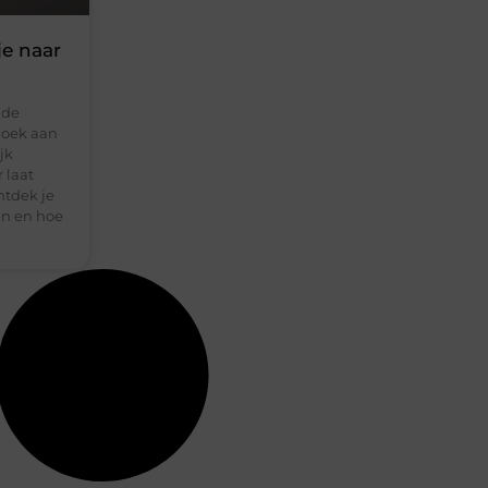
e naar
nde
zoek aan
jk
 laat
ntdek je
en en hoe