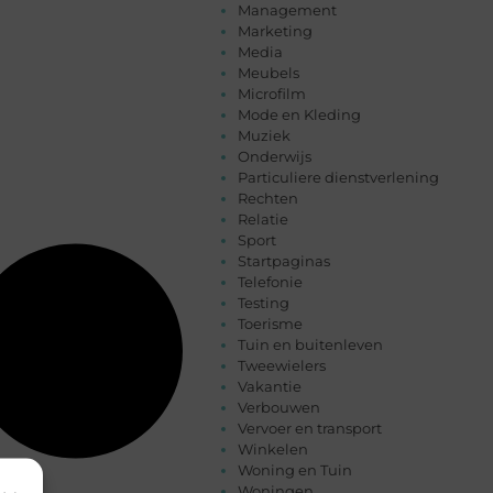
Management
Marketing
Media
Meubels
Microfilm
Mode en Kleding
Muziek
Onderwijs
Particuliere dienstverlening
Rechten
Relatie
Sport
Startpaginas
Telefonie
Testing
Toerisme
Tuin en buitenleven
Tweewielers
Vakantie
Verbouwen
Vervoer en transport
Winkelen
Woning en Tuin
Woningen