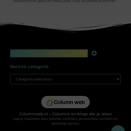
Tekstschrijver gezocht nabij Zeist: vind uw perfecte partner
Main Links
Linkbuilding platform: jouw geheime wapen voor betere online zichtbaarheid
Extra geld verdienen: slim bijverdienen in de digitale tijd
Bericht categorie
Columnweb.nl – Columns en blogs die je raken
Laat je inspireren door scherpe inzichten, persoonlijke verhalen en
boeiende opinies.