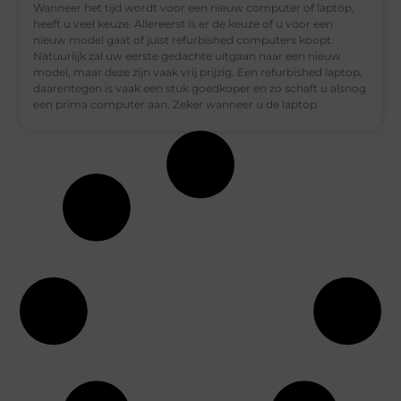
Wanneer het tijd wordt voor een nieuw computer of laptop,
heeft u veel keuze. Allereerst is er de keuze of u voor een
nieuw model gaat of juist refurbished computers koopt.
Natuurlijk zal uw eerste gedachte uitgaan naar een nieuw
model, maar deze zijn vaak vrij prijzig. Een refurbished laptop,
daarentegen is vaak een stuk goedkoper en zo schaft u alsnog
een prima computer aan. Zeker wanneer u de laptop