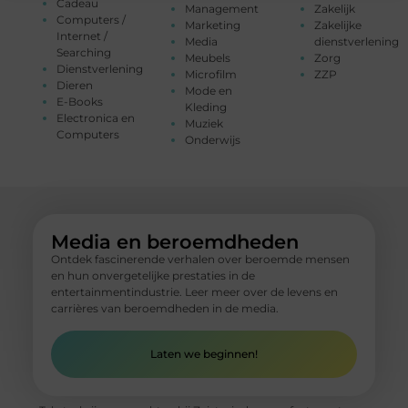
Cadeau
Management
Zakelijk
Computers /
Marketing
Zakelijke
Internet /
Media
dienstverlening
Searching
Meubels
Zorg
Dienstverlening
Microfilm
ZZP
Dieren
Mode en
E-Books
Kleding
Electronica en
Muziek
Computers
Onderwijs
Media en beroemdheden
Ontdek fascinerende verhalen over beroemde mensen
en hun onvergetelijke prestaties in de
entertainmentindustrie. Leer meer over de levens en
carrières van beroemdheden in de media.
Laten we beginnen!