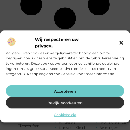
Energie
Particuliere
Alle
Wij respecteren uw
Entertainment
dienstverlening
onderwerpen
Eten en drinken
Rechten
privacy.
Financieel
Relatie
Aanbiedingen
Wij gebruiken cookies en vergelijkbare technologieën om te
Fotografie
Sport
Afvalverwerking
begrijpen hoe u onze website gebruikt en om de gebruikerservaring
Geschenken
Startpaginas
Alarmsysteem
te verbeteren. Deze cookies worden voor verschillende doeleinden
Gezondheid
Telefonie
Attracties
ingezet, zoals gepersonaliseerde advertenties en het meten van
Groothandel
Testing
Auto's en
sitegebruik. Raadpleeg ons cookiebeleid voor meer informatie.
Hobby en vrije
Toerisme
Motoren
tijd
Tuin en
Banen en
Horeca
buitenleven
opleidingen
Huishoudelijk
Tweewielers
Accepteren
Beauty en
Humor
Vakantie
verzorging
Industrie
Verbouwen
Bekijk Voorkeuren
Bedrijven
Internet
Vervoer en
Bloemen
Internet
transport
Cookiebeleid
Blog
marketing
Winkelen
Boeken en
Kinderen
Woning en Tuin
Tijdschriften
Kunst en Kitsch
Woningen