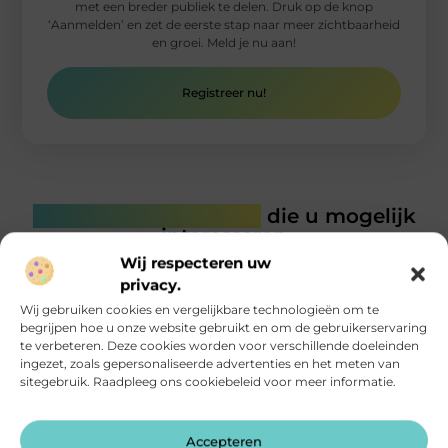
met een breder publiek te delen. Druk op de knop
‘Aanmelden’ en zet de eerste stap naar meer zichtbaarheid
en groei. Meld je nu aan!
Registreer nu!
Gerelateerde artikelen
die u mogelijk
interesseren
Wij respecteren uw
privacy.
Wij gebruiken cookies en vergelijkbare technologieën om te
begrijpen hoe u onze website gebruikt en om de gebruikerservaring
te verbeteren. Deze cookies worden voor verschillende doeleinden
ingezet, zoals gepersonaliseerde advertenties en het meten van
sitegebruik. Raadpleeg ons cookiebeleid voor meer informatie.
Accepteren