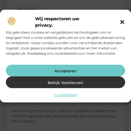
...
Woningen
Wij respecteren uw
privacy.
Wij gebruiken cookies en vergelijkbare technologieën om te
begrijpen hoe u onze website gebruikt en om de gebruikerservaring
te verbeteren. Deze cookies worden voor verschillende doeleinden
ingezet, zoals gepersonaliseerde advertenties en het meten van
sitegebruik. Raadpleeg ons cookiebeleid voor meer informatie.
Accepteren
Bekijk Voorkeuren
Cookiebeleid
Woningontruiming zonder zorgen: zo pakt u het
goed aan
Een woningontruiming is vaak een ingrijpende gebeurtenis.
Of het nu gaat om een verhuizing naar een kleinere woning,
het verhuizen
...